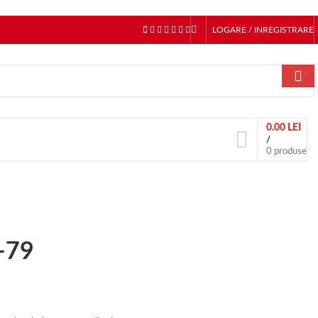
LOGARE / INREGISTRARE
0.00
LEI
/
0
produse
B-79