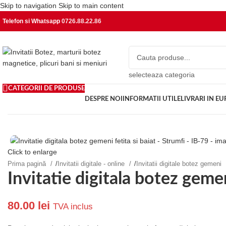
Skip to navigation
Skip to main content
Telefon si Whatsapp
0726.88.22.86
selecteaza categoria
CATEGORII DE PRODUSE
DESPRE NOI
INFORMATII UTILE
LIVRARI IN E
Click to enlarge
Prima pagină
/
Invitatii digitale - online
/
Invitatii digitale botez gemeni
Invitatie digitala botez gemen
80.00
lei
TVA inclus