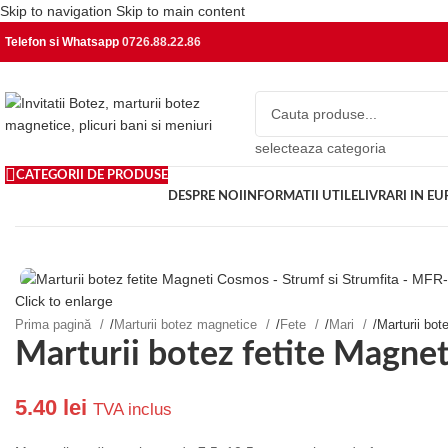
Skip to navigation
Skip to main content
Telefon si Whatsapp
0726.88.22.86
selecteaza categoria
CATEGORII DE PRODUSE
DESPRE NOI
INFORMATII UTILE
LIVRARI IN E
Click to enlarge
Prima pagină
/
Marturii botez magnetice
/
Fete
/
Mari
/
Marturii bo
Marturii botez fetite Magne
5.40
lei
TVA inclus