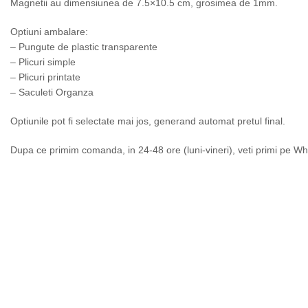
Magnetii au dimensiunea de 7.5×10.5 cm, grosimea de 1mm.
Optiuni ambalare:
– Pungute de plastic transparente
– Plicuri simple
– Plicuri printate
– Saculeti Organza
Optiunile pot fi selectate mai jos, generand automat pretul final.
Dupa ce primim comanda, in 24-48 ore (luni-vineri), veti primi pe Wh