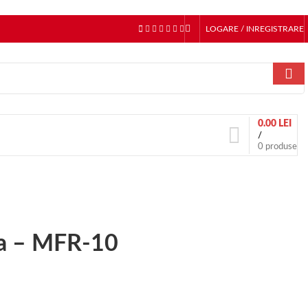
LOGARE / INREGISTRARE
0.00
LEI
/
0
produse
ta – MFR-10