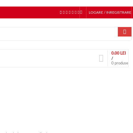
LOGARE / INREGISTRARE
0.00
LEI
/
0
produse