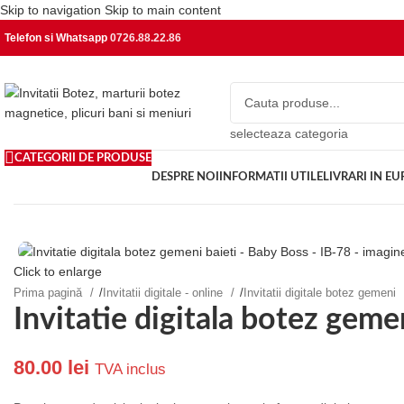
Skip to navigation
Skip to main content
Telefon si Whatsapp
0726.88.22.86
selecteaza categoria
CATEGORII DE PRODUSE
DESPRE NOI
INFORMATII UTILE
LIVRARI IN E
Click to enlarge
Prima pagină
/
Invitatii digitale - online
/
Invitatii digitale botez gemeni
Invitatie digitala botez geme
80.00
lei
TVA inclus