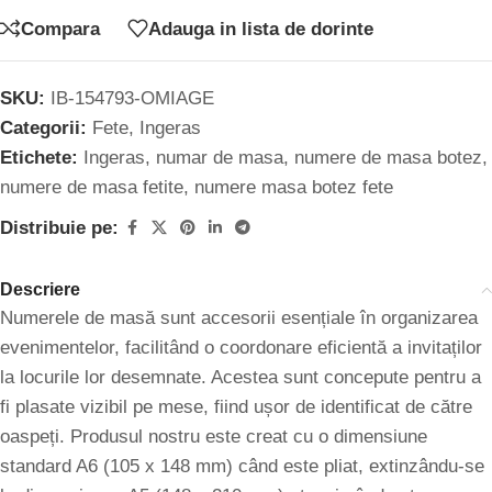
Compara
Adauga in lista de dorinte
SKU:
IB-154793-OMIAGE
Categorii:
Fete
,
Ingeras
Etichete:
Ingeras
,
numar de masa
,
numere de masa botez
,
numere de masa fetite
,
numere masa botez fete
Distribuie pe:
Descriere
Numerele de masă sunt accesorii esențiale în organizarea
evenimentelor, facilitând o coordonare eficientă a invitaților
la locurile lor desemnate. Acestea sunt concepute pentru a
fi plasate vizibil pe mese, fiind ușor de identificat de către
oaspeți. Produsul nostru este creat cu o dimensiune
standard A6 (105 x 148 mm) când este pliat, extinzându-se