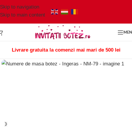
Skip to navigation
Skip to main content
ME
Livrare gratuita la comenzi mai mari de 500 lei