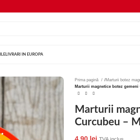
ILE
LIVRARI IN EUROPA
Prima pagină
/
Marturii botez ma
Marturii magnetice botez gemeni
Marturii mag
Curcubeu – M
4.90
lei
TVA inclus