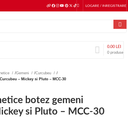
LOGARE / INREGISTRARE
0.00
LEI
0
produse
gnetice
/
Gemeni
/
Curcubeu
/
 Curcubeu – Mickey si Pluto – MCC-30
netice botez gemeni
ickey si Pluto – MCC-30