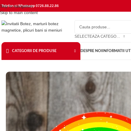
Skip to navigation
Telefon si Whatsapp
0726.88.22.86
Skip to main content
SELECTEAZA CATEGORIA
DESPRE NOI
INFORMATII UT
CATEGORII DE PRODUSE