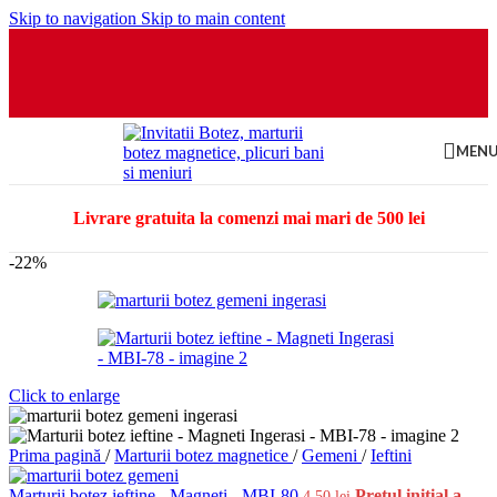
Skip to navigation
Skip to main content
MEN
Livrare gratuita la comenzi mai mari de 500 lei
-22%
Click to enlarge
Prima pagină
/
Marturii botez magnetice
/
Gemeni
/
Ieftini
Marturii botez ieftine - Magneti - MBI-80
Prețul inițial a
4.50
lei