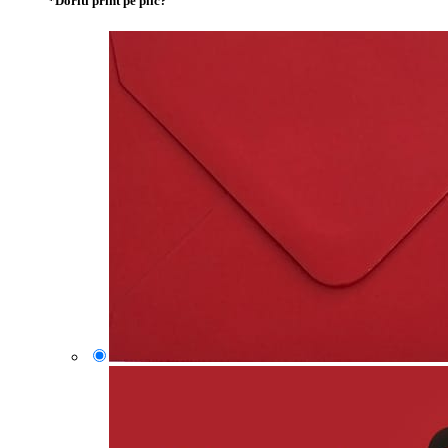
*
Doriti print pe plic?