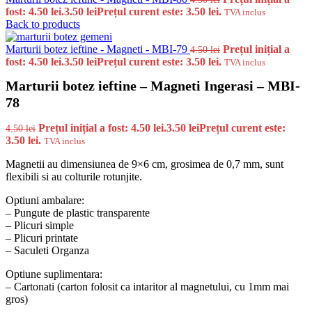
fost: 4.50 lei.
3.50
lei
Prețul curent este: 3.50 lei.
TVA inclus
Back to products
Marturii botez ieftine - Magneti - MBI-79
Prețul inițial a
4.50
lei
fost: 4.50 lei.
3.50
lei
Prețul curent este: 3.50 lei.
TVA inclus
Marturii botez ieftine – Magneti Ingerasi – MBI-
78
Prețul inițial a fost: 4.50 lei.
3.50
lei
Prețul curent este:
4.50
lei
3.50 lei.
TVA inclus
Magnetii au dimensiunea de 9×6 cm, grosimea de 0,7 mm, sunt
flexibili si au colturile rotunjite.
Optiuni ambalare:
– Pungute de plastic transparente
– Plicuri simple
– Plicuri printate
– Saculeti Organza
Optiune suplimentara:
– Cartonati (carton folosit ca intaritor al magnetului, cu 1mm mai
gros)