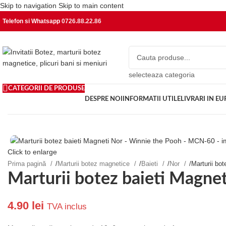
Skip to navigation
Skip to main content
Telefon si Whatsapp
0726.88.22.86
selecteaza categoria
CATEGORII DE PRODUSE
DESPRE NOI
INFORMATII UTILE
LIVRARI IN E
Click to enlarge
Prima pagină
/
Marturii botez magnetice
/
Baieti
/
Nor
/
Marturii bo
Marturii botez baieti Magn
4.90
lei
TVA inclus