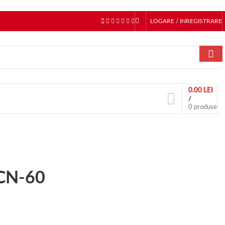
LOGARE / INREGISTRARE
0.00
LEI
/
0
produse
MCN-60