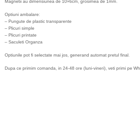
Magnetii au dimensiunea de 10×6cm, grosimea de 1mm.
Optiuni ambalare:
– Pungute de plastic transparente
– Plicuri simple
– Plicuri printate
– Saculeti Organza
Optiunile pot fi selectate mai jos, generand automat pretul final.
Dupa ce primim comanda, in 24-48 ore (luni-vineri), veti primi pe Wh