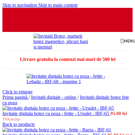
Skip to navigation
Skip to main content
MEN
Livrare gratuita la comenzi mai mari de 500 lei
Click to enlarge
Prima pagină
/
Invitatii digitale - online
/
Invitatii digitale botez fete
cu poza
Invitatie digitala botez cu poza - fetite - Ursulet - IBF-65
95.00
lei
TVA inclus
Back to products