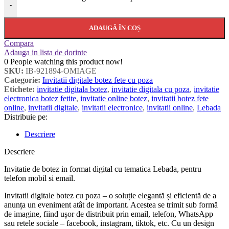
-
ADAUGĂ ÎN COȘ
Compara
Adauga in lista de dorinte
0
People watching this product now!
SKU:
IB-921894-OMIAGE
Categorie:
Invitatii digitale botez fete cu poza
Etichete:
invitatie digitala botez
,
invitatie digitala cu poza
,
invitatie
electronica botez fetite
,
invitatie online botez
,
invitatii botez fete
online
,
invitatii digitale
,
invitatii electronice
,
invitatii online
,
Lebada
Distribuie pe:
Descriere
Descriere
Invitatie de botez in format digital cu tematica Lebada, pentru
telefon mobil si email.
Invitatii digitale botez cu poza – o soluție elegantă și eficientă de a
anunța un eveniment atât de important. Acestea se trimit sub formă
de imagine, fiind ușor de distribuit prin email, telefon, WhatsApp
sau retele sociale – facebook, instagram, tiktok, etc. Cu un design