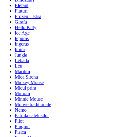
Elefant
Fluturi
Frozen – Elsa
Girafa
Hello Kitty
Ice Age
Iepuras
Ingeras
Inimi
Jungla
Lebada
Leu
Maritim
Mica Sirena
Mickey Mouse
Micul print
Minioni
Minnie Mouse
Motive traditionale
Nemo
Patrula catelusilor
Pilot
Pinguin
Pisica