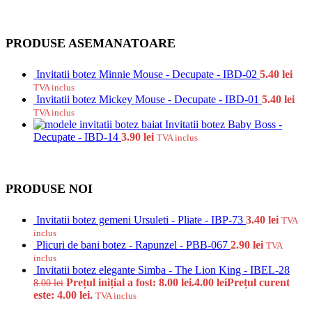
PRODUSE ASEMANATOARE
Invitatii botez Minnie Mouse - Decupate - IBD-02
5.40
lei
TVA inclus
Invitatii botez Mickey Mouse - Decupate - IBD-01
5.40
lei
TVA inclus
Invitatii botez Baby Boss -
Decupate - IBD-14
3.90
lei
TVA inclus
PRODUSE NOI
Invitatii botez gemeni Ursuleti - Pliate - IBP-73
3.40
lei
TVA
inclus
Plicuri de bani botez - Rapunzel - PBB-067
2.90
lei
TVA
inclus
Invitatii botez elegante Simba - The Lion King - IBEL-28
Prețul inițial a fost: 8.00 lei.
4.00
lei
Prețul curent
8.00
lei
este: 4.00 lei.
TVA inclus