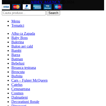
Design with 💕 by
AIDEV AGENCY
2024.
Search
Menu
Tematici
Alba ca Zapada
Baby Boss
Balerina
Balon aer cald
Bambi
Barza
Batman
Bebelusi
Broasca testoasa
Broscuta
Bufnita
Cars – Fulger McQueen
Catelus
Cenusareasa
Cosmos
Dalmatieni
Decoratiuni florale
Dinozauri