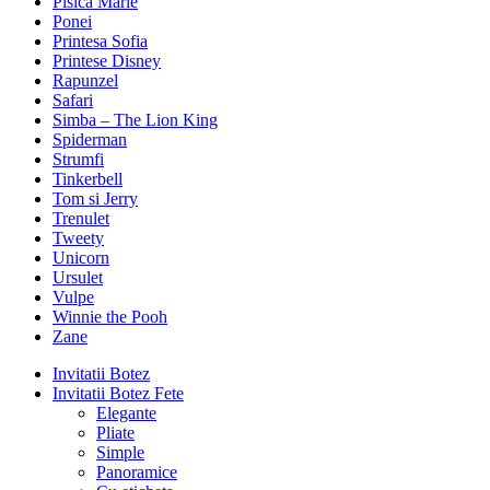
Pisica Marie
Ponei
Printesa Sofia
Printese Disney
Rapunzel
Safari
Simba – The Lion King
Spiderman
Strumfi
Tinkerbell
Tom si Jerry
Trenulet
Tweety
Unicorn
Ursulet
Vulpe
Winnie the Pooh
Zane
Invitatii Botez
Invitatii Botez Fete
Elegante
Pliate
Simple
Panoramice