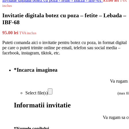
Invitatie digitala botez cu poza - fetite - Barza - IBF-61
95.00
lei
TVA
inclus
Invitatie digitala botez cu poza – fetite – Lebada –
IBF-68
95.00
lei
TVA inclus
Puteti comanda aici o invitatie pentru botez cu poza, in format digital
pe care o puteti trimite online pe email, telefon sau social media –
facebook, instagram, tiktok, etc.
*
Incarca imaginea
Va rugam s
Select file(s)
(max fi
Informatii invitatie
Va rugam sa co
*
Numele copilului