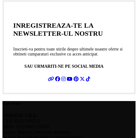
INREGISTREAZA-TE LA
NEWSLETTER-UL NOSTRU
Inscrieti-va pentru toate stirile despre ultimele noastre oferte si
obtineti cumparaturi exclusive cu acces anticipat.
SAU URMARITI-NE PE SOCIAL MEDIA
Date firma
OMIAGE S.R.L.
CUI
: RO53489111
REG
: J2026005350007
Banca: Banca Comerciala Romana
IBAN: RO12RNCB0857184869760001