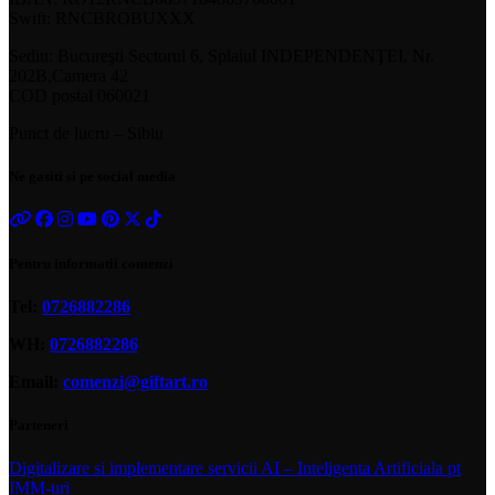
Swift: RNCBROBUXXX
Sediu: Bucureşti Sectorul 6, Splaiul INDEPENDENŢEI, Nr.
202B,Camera 42
COD postal 060021
Punct de lucru – Sibiu
Ne gasiti si pe social media
Pentru informatii comenzi
Tel:
0726882286
WH:
0726882286
Email:
comenzi@giftart.ro
Parteneri
Digitalizare si implementare servicii AI – Inteligenta Artificiala pt
IMM-uri