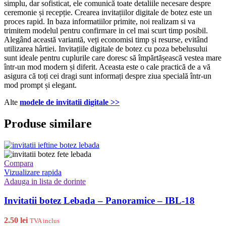
simplu, dar sofisticat, ele comunică toate detaliile necesare despre
ceremonie și recepție. Crearea invitațiilor digitale de botez este un
proces rapid. In baza informatiilor primite, noi realizam si va
trimitem modelul pentru confirmare in cel mai scurt timp posibil.
Alegând această variantă, veți economisi timp și resurse, evitând
utilizarea hârtiei. Invitațiile digitale de botez cu poza bebelusului
sunt ideale pentru cuplurile care doresc să împărtășească vestea mare
într-un mod modern și diferit. Aceasta este o cale practică de a vă
asigura că toți cei dragi sunt informați despre ziua specială într-un
mod prompt și elegant.
Alte
modele de invitatii digitale >>
Produse similare
Compara
Vizualizare rapida
Adauga in lista de dorinte
Invitatii botez Lebada – Panoramice – IBL-18
2.50
lei
TVA inclus