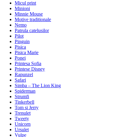
Micul print
Minioni
Minnie Mouse
Motive traditionale
Nemo
Patrula catelusilor
Pilot
Pinguin
Pisica
Pisica Marie
Ponei
Printesa Sofia
Printese Disney
Rapunzel
Safari
Simba – The Lion King
Spiderman
Strumfi
Tinkerbell
Tom si Jerry
Trenulet
Tweety
Unicorn
Ursulet
Vulpe