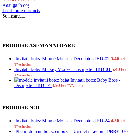
TVA inclus
Adaugă în coș
Load more products
Se incarca...
PRODUSE ASEMANATOARE
Invitatii botez Minnie Mouse - Decupate - IBD-02
5.40
lei
TVA inclus
Invitatii botez Mickey Mouse - Decupate - IBD-01
5.40
lei
TVA inclus
Invitatii botez Baby Boss -
Decupate - IBD-14
3.90
lei
TVA inclus
PRODUSE NOI
Invitatii botez Minnie Mouse - Decupate - IBD-24
4.50
lei
TVA inclus
Plicuri de bani botez cu poza - Ursulet in avion - PBBF-070