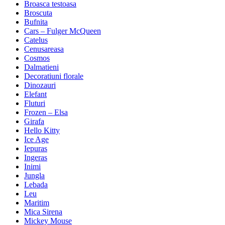
Broasca testoasa
Broscuta
Bufnita
Cars – Fulger McQueen
Catelus
Cenusareasa
Cosmos
Dalmatieni
Decoratiuni florale
Dinozauri
Elefant
Fluturi
Frozen – Elsa
Girafa
Hello Kitty
Ice Age
Iepuras
Ingeras
Inimi
Jungla
Lebada
Leu
Maritim
Mica Sirena
Mickey Mouse