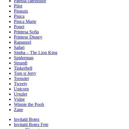
Patrula catelusilor
Pilot
Pinguin
Pisica
Pisica Marie
Ponei
Printesa Sofia
Printese Disney
Rapunzel
Safari
Simba – The Lion King
Spiderman
Strumfi
Tinkerbell
Tom si Jerry
Trenulet
Tweety
Unicorn
Ursulet
Vulpe
Winnie the Pooh
Zane
Invitatii Botez
Invitatii Botez Fete