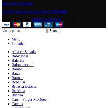
Mai multe informatii
Condiții generale pentru clienții
TBI Bank
Design with 💕 by
AIDEV AGENCY
2024.
Search
Menu
Tematici
Alba ca Zapada
Baby Boss
Balerina
Balon aer cald
Bambi
Barza
Batman
Bebelusi
Broasca testoasa
Broscuta
Bufnita
Cars – Fulger McQueen
Catelus