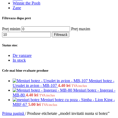
Winnie the Pooh
Zane
Filtreaza dupa pret
Preț minim
Preț maxim
Filtrează
Status stoc
De vanzare
In stock
Cele mai bine evaluate produse
Meniuri botez -
Ursulet in avion - MB-107
4.40
lei
TVA inclus
Meniuri botez - Ingerasi -
MB-80
4.40
lei
TVA inclus
Meniuri botez cu poza - Simba - Lion King -
MBF-67
5.00
lei
TVA inclus
Prima pagină
/
Produse etichetate „model invitatii nunta si botez”