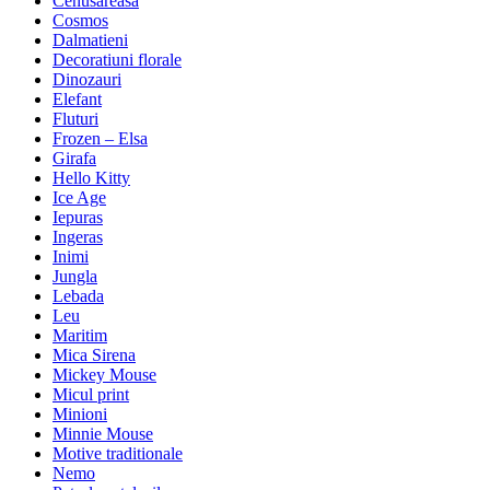
Cenusareasa
Cosmos
Dalmatieni
Decoratiuni florale
Dinozauri
Elefant
Fluturi
Frozen – Elsa
Girafa
Hello Kitty
Ice Age
Iepuras
Ingeras
Inimi
Jungla
Lebada
Leu
Maritim
Mica Sirena
Mickey Mouse
Micul print
Minioni
Minnie Mouse
Motive traditionale
Nemo