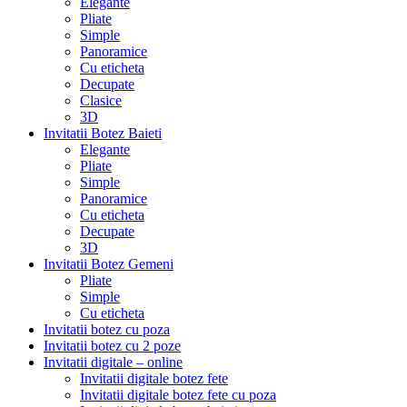
Elegante
Pliate
Simple
Panoramice
Cu eticheta
Decupate
Clasice
3D
Invitatii Botez Baieti
Elegante
Pliate
Simple
Panoramice
Cu eticheta
Decupate
3D
Invitatii Botez Gemeni
Pliate
Simple
Cu eticheta
Invitatii botez cu poza
Invitatii botez cu 2 poze
Invitatii digitale – online
Invitatii digitale botez fete
Invitatii digitale botez fete cu poza