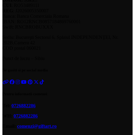
CUI
: RO53489111
REG
: J2026005350007
Banca: Banca Comerciala Romana
IBAN: RO12RNCB0857184869760001
Swift: RNCBROBUXXX
Sediu: Bucureşti Sectorul 6, Splaiul INDEPENDENŢEI, Nr.
202B,Camera 42
COD postal 060021
Punct de lucru – Sibiu
Ne gasiti si pe social media
Pentru informatii comenzi
Tel:
0726882286
WH:
0726882286
Email:
comenzi@giftart.ro