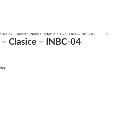
/
Clasice
/
Invitatii nunta si botez 2 in 1 – Clasice – INBC-04
 1 – Clasice – INBC-04
g/mp.