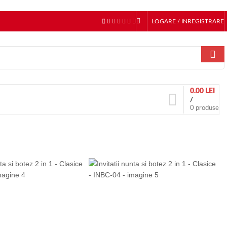
LOGARE / INREGISTRARE
0.00
LEI
/
0
produse