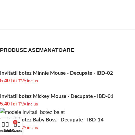
PRODUSE ASEMANATOARE
Invitatii botez Minnie Mouse - Decupate - IBD-02
5.40
lei
TVA inclus
Invitatii botez Mickey Mouse - Decupate - IBD-01
5.40
lei
TVA inclus
Invitatii botez Baby Boss - Decupate - IBD-14
0
3.90
lei
TVA inclus
agazin
Dorinte
My account
Cos