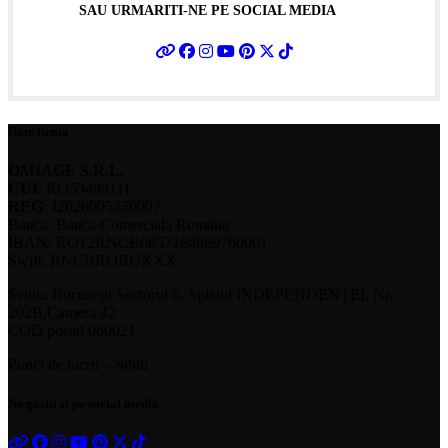
SAU URMARITI-NE PE SOCIAL MEDIA
Date firma
OMIAGE S.R.L.
CUI
: RO53489111
REG
: J2026005350007
Banca: Banca Comerciala Romana
IBAN: RO12RNCB0857184869760001
Swift: RNCBROBUXXX
Sediu: Bucureşti Sectorul 6, Splaiul INDEPENDENŢEI, Nr.
202B,Camera 42
COD postal 060021
Punct de lucru – Sibiu
Ne gasiti si pe social media