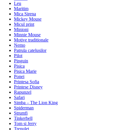
Leu
Maritim
Mica Sirena
Mickey Mouse
Micul print
Minioni
Minnie Mouse
Motive traditionale
Nemo
Patrula catelusilor
Pilot
Pinguin
Pisica
Pisica Marie
Ponei
Printesa Sofia
Printese Disney
Rapunzel
Safari
Simba – The Lion King
Spiderman
Strumfi
Tinkerbell
Tom si Jerry
Trenulet