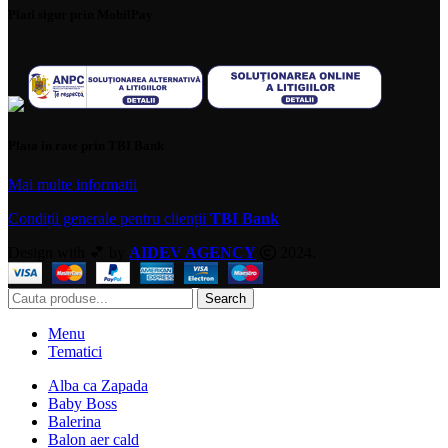
Plati sigur prin MobilPay
Plata in rate prin TBI Bank
Mai multe informatii
Condiții generale pentru clienții
TBI Bank
Design with 💕 by
AIDEV AGENCY
2024.
Search
Menu
Tematici
Alba ca Zapada
Baby Boss
Balerina
Balon aer cald