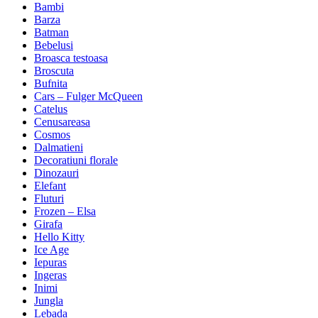
Bambi
Barza
Batman
Bebelusi
Broasca testoasa
Broscuta
Bufnita
Cars – Fulger McQueen
Catelus
Cenusareasa
Cosmos
Dalmatieni
Decoratiuni florale
Dinozauri
Elefant
Fluturi
Frozen – Elsa
Girafa
Hello Kitty
Ice Age
Iepuras
Ingeras
Inimi
Jungla
Lebada