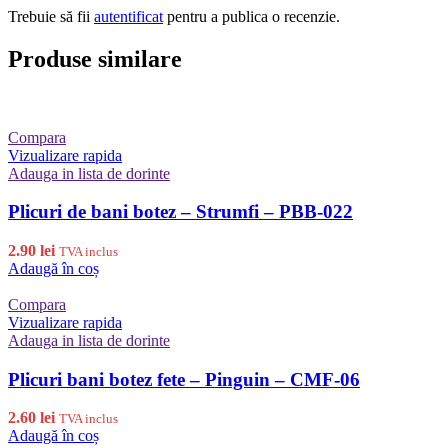
Trebuie să fii
autentificat
pentru a publica o recenzie.
Produse similare
Compara
Vizualizare rapida
Adauga in lista de dorinte
Plicuri de bani botez – Strumfi – PBB-022
2.90
lei
TVA inclus
Adaugă în coș
Compara
Vizualizare rapida
Adauga in lista de dorinte
Plicuri bani botez fete – Pinguin – CMF-06
2.60
lei
TVA inclus
Adaugă în coș