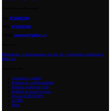
Pentru informatii comenzi
Tel:
0726882286
WH:
0726882286
Email:
comenzi@giftart.ro
Parteneri
Digitalizare si implementare servicii AI – Inteligenta Artificiala pt
IMM-uri
Informatii utile
Termeni si conditii
Politica de confidentialitate
Politică cookie-uri (UE)
Politica de livrare si retur
Livrari in EUROPA
GDPR
Blog