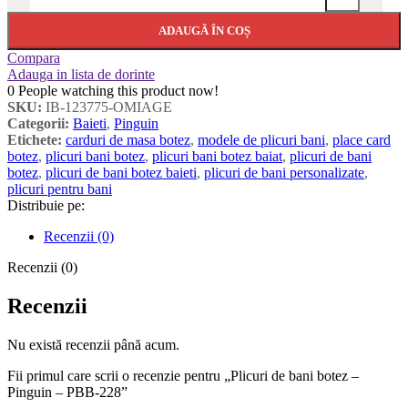
ADAUGĂ ÎN COȘ
Compara
Adauga in lista de dorinte
0
People watching this product now!
SKU:
IB-123775-OMIAGE
Categorii:
Baieti
,
Pinguin
Etichete:
carduri de masa botez
,
modele de plicuri bani
,
place card
botez
,
plicuri bani botez
,
plicuri bani botez baiat
,
plicuri de bani
botez
,
plicuri de bani botez baieti
,
plicuri de bani personalizate
,
plicuri pentru bani
Distribuie pe:
Recenzii (0)
Recenzii (0)
Recenzii
Nu există recenzii până acum.
Fii primul care scrii o recenzie pentru „Plicuri de bani botez –
Pinguin – PBB-228”