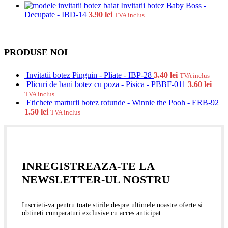
Invitatii botez Baby Boss -
Decupate - IBD-14
3.90
lei
TVA inclus
PRODUSE NOI
Invitatii botez Pinguin - Pliate - IBP-28
3.40
lei
TVA inclus
Plicuri de bani botez cu poza - Pisica - PBBF-011
3.60
lei
TVA inclus
Etichete marturii botez rotunde - Winnie the Pooh - ERB-92
1.50
lei
TVA inclus
INREGISTREAZA-TE LA
NEWSLETTER-UL NOSTRU
Inscrieti-va pentru toate stirile despre ultimele noastre oferte si
obtineti cumparaturi exclusive cu acces anticipat.