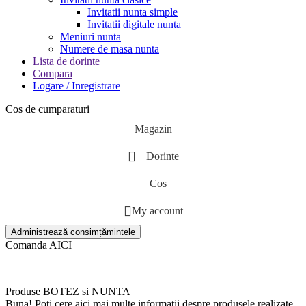
Invitatii nunta simple
Invitatii digitale nunta
Meniuri nunta
Numere de masa nunta
Lista de dorinte
Compara
Logare / Inregistrare
Cos de cumparaturi
Magazin
Dorinte
Cos
My account
Administrează consimțămintele
Comanda AICI
Produse BOTEZ si NUNTA
Buna! Poti cere aici mai multe informatii despre produsele realizate