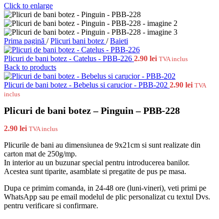
Click to enlarge
Prima pagină
/
Plicuri bani botez
/
Baieti
Plicuri de bani botez - Catelus - PBB-226
2.90
lei
TVA inclus
Back to products
Plicuri de bani botez - Bebelus si carucior - PBB-202
2.90
lei
TVA
inclus
Plicuri de bani botez – Pinguin – PBB-228
2.90
lei
TVA inclus
Plicurile de bani au dimensiunea de 9x21cm si sunt realizate din
carton mat de 250g/mp.
In interior au un buzunar special pentru introducerea banilor.
Acestea sunt tiparite, asamblate si pregatite de pus pe masa.
Dupa ce primim comanda, in 24-48 ore (luni-vineri), veti primi pe
WhatsApp sau pe email modelul de plic personalizat cu textul Dvs.
pentru verificare si confirmare.