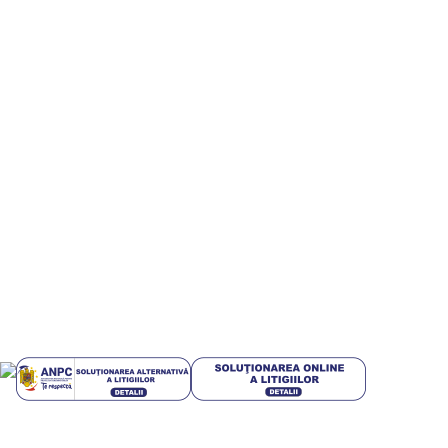
Digitalizare si implementare servicii AI – Inteligenta
Artificiala pt IMM-uri
Informatii utile
Termeni si conditii
Politica de confidentialitate
Politică cookie-uri (UE)
Politica de livrare si retur
Livrari in EUROPA
GDPR
Blog
Plati sigur prin MobilPay
Plata in rate prin TBI Bank
Mai multe informatii