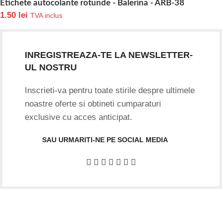
Etichete autocolante rotunde - Balerina - ARB-38
1.50
lei
TVA inclus
INREGISTREAZA-TE LA NEWSLETTER-
UL NOSTRU
Inscrieti-va pentru toate stirile despre ultimele
noastre oferte si obtineti cumparaturi
exclusive cu acces anticipat.
SAU URMARITI-NE PE SOCIAL MEDIA
Date firma
GIFTART SHOP SRL
CUI
: 44645556