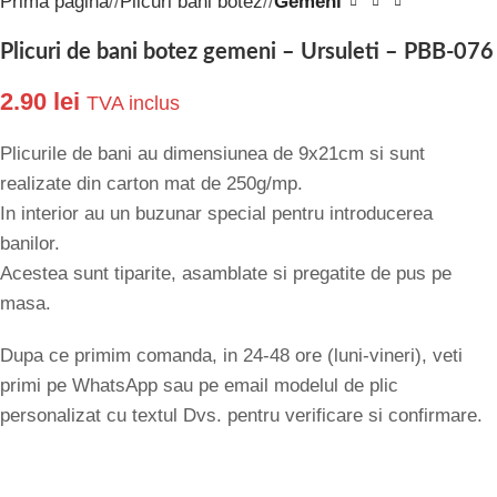
Prima pagină
/
Plicuri bani botez
/
Gemeni
Plicuri de bani botez gemeni – Ursuleti – PBB-076
2.90
lei
TVA inclus
Plicurile de bani au dimensiunea de 9x21cm si sunt
realizate din carton mat de 250g/mp.
In interior au un buzunar special pentru introducerea
banilor.
Acestea sunt tiparite, asamblate si pregatite de pus pe
masa.
Dupa ce primim comanda, in 24-48 ore (luni-vineri), veti
primi pe WhatsApp sau pe email modelul de plic
personalizat cu textul Dvs. pentru verificare si confirmare.