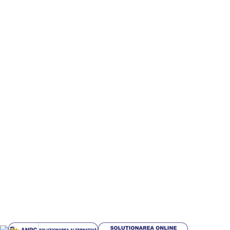
Email:
comenzi@giftart.ro
Parteneri
Digitalizare si implementare servicii AI – Inteligenta
Artificiala pt IMM-uri
Informatii utile
Termeni si conditii
Politica de confidentialitate
Politică cookie-uri (UE)
Politica de livrare si retur
Livrari in EUROPA
GDPR
Blog
Plati sigur prin MobilPay