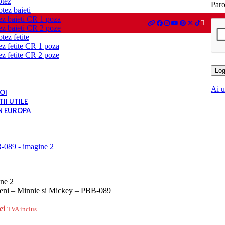
otez
Par
tez baieti
ez baieti CR 1 poza
ez baieti CR 2 poze
tez fetite
ez fetite CR 1 poza
ez fetite CR 2 poze
Log
Ai u
OI
II UTILE
IN EUROPA
meni – Minnie si Mickey – PBB-089
ei
TVA inclus