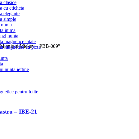
ta clasice
ta cu eticheta
ta elegante
ta simple
 nunta
ta inima
nzi nunta
ta magnetice citate
i – Minnie si Mickey – PBB-089”
ta magnetice cu poza
unta
ta
ni nunta ieftine
netice pentru fetite
bastru – IBE-21