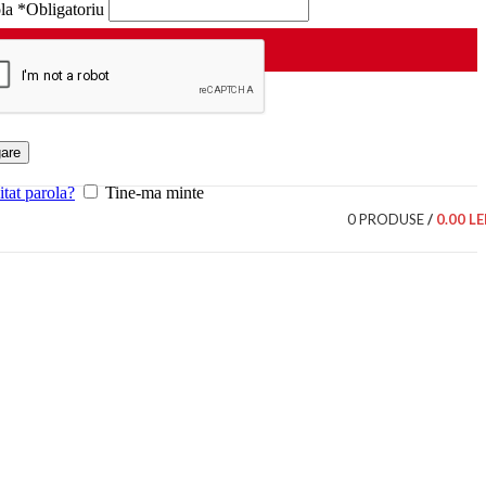
ola
*
Obligatoriu
are
itat parola?
Tine-ma minte
0
PRODUSE
/
0.00
LE