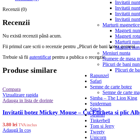
Invitatii nun
Invitatii nun
Recenzii (0)
Invitatii nun
Invitatii nun
Recenzii
Marturii magnetice
Magneti nun
Nu există recenzii până acum.
Magneti rotu
Marturii nun
Fii primul care scrii o recenzie pentru „Plicuri de bani botez gemen
Marturii nun
Meniuri nunta
Trebuie să fii
autentificat
pentru a publica o recenzie.
Numere de masa n
Plicuri de bani nun
Produse similare
Plicuri de ba
Rapunzel
Safari
Semne de carte botez
Compara
Semne de carte mag
Vizualizare rapida
Simba – The Lion King
Adauga in lista de dorinte
Spiderman
Stitch
Invitatii botez Mickey Mouse – Cu Eticheta si plic Al
Strumfi
Tinkerbell
3.80
lei
TVA inclus
Tom si Jerry
Adaugă în coș
Tweety
Unicorn