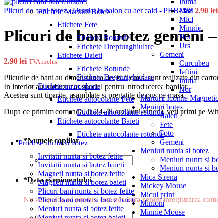
Inima
Mari
Plicuri de bani botez - Ursulet in balon cu aer cald - PBB-088
2.90
lei
Etichete Marturii Botez
Mici
Etichete Fete
Minnie
Plicuri de bani botez gemeni 
Nor
Etichete Rotunde
Urs
Etichete Dreptunghiulare
Gemeni
Etichete Baieti
2.90
lei
TVA inclus
Curcubeu
Etichete Rotunde
Ieftini
Etichete Dreptunghiulare
Plicurile de bani au dimensiunea de 9x21cm si sunt realizate din car
Inima
Etichete autocolante
In interior au un buzunar special pentru introducerea banilor.
Nor
Acestea sunt tiparite, asamblate si pregatite de pus pe masa.
Marturii Iconite Magneti
Etichete autocolante Fete
Meniuri botez
Dupa ce primim comanda, in 24-48 ore (luni-vineri), veti primi pe Wha
Etichete autocolante rotunde
Baieti
Etichete autocolante Baieti
Fete
Foto
Etichete autocolante rotunde
*
Numele copiilor
Gemeni
Produse nunta si botez
Meniuri nunta si botez
Invitatii nunta si botez fetite
Meniuri nunta si bo
Invitatii nunta si botez baieti
Meniuri nunta si bo
Magneti nunta si botez fetite
Mica Sirena
*
Data evenimentului
Magneti nunta si botez baieti
Mickey Mouse
Plicuri bani nunta si botez fetite
Micul print
Nu va aparea pe produs, este necesara pentru inregistrarea com
Plicuri bani nunta si botez baieti
Minioni
Meniuri nunta si botez fetite
Minnie Mouse
Meniuri nunta si botez baieti