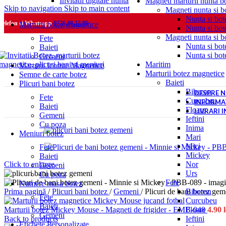
Invitatii digitale nunta
Magneti marturii nunta b
Skip to navigation
Skip to main content
Magneti nunta si bo
Nunta si bot
Telefon si Whatsapp
0726.88.22.86
Marturii botez magnetice
Nunta si bot
Magneti nunta si bo
Fete
Nunta si bot
Baieti
Nunta si bot
Gemeni
Maritim
Marturii Iconite Magnetice
Marturii botez magnetice
Semne de carte botez
Baieti
Plicuri bani botez
Biberon
DESPRE N
Fete
Curcubeu
INFORMAT
Baieti
Floare
LIVRARI 
Gemeni
Ieftini
Cu poza
Inima
Meniuri botez
Mari
Mici
Fete
Mickey
Baieti
Nor
Click to enlarge
Gemeni
Urs
Cu poza
Fete
Numere masa botez
Biberon
Prima pagină
/
Plicuri bani botez
/
Gemeni
/
Plicuri de bani botez ge
Fete
Curcubeu
Baieti
Floare
Marturii botez Mickey Mouse - Magneti de frigider - EMB-048
4.90
l
Gemeni
Ieftini
Back to products
Etichete Personalizate