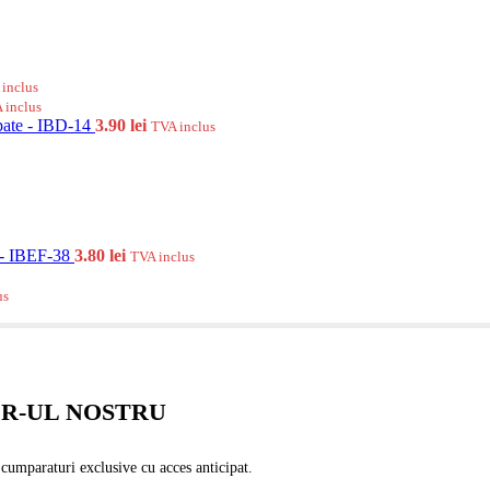
inclus
 inclus
upate - IBD-14
3.90
lei
TVA inclus
z - IBEF-38
3.80
lei
TVA inclus
us
R-UL NOSTRU
i cumparaturi exclusive cu acces anticipat.