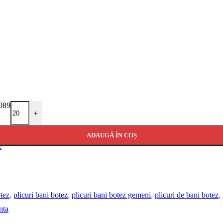
-089
+
ADAUGĂ ÎN COȘ
z
tez
,
plicuri bani botez
,
plicuri bani botez gemeni
,
plicuri de bani botez
,
nta