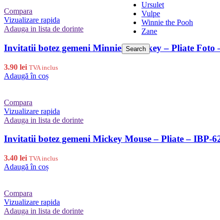
Ursulet
Compara
Vulpe
Vizualizare rapida
Winnie the Pooh
Adauga in lista de dorinte
Zane
Invitatii botez gemeni Minnie si Mickey – Pliate Foto
Search
3.90
lei
TVA inclus
Adaugă în coș
Compara
Vizualizare rapida
Adauga in lista de dorinte
Invitatii botez gemeni Mickey Mouse – Pliate – IBP-6
3.40
lei
TVA inclus
Adaugă în coș
Compara
Vizualizare rapida
Adauga in lista de dorinte