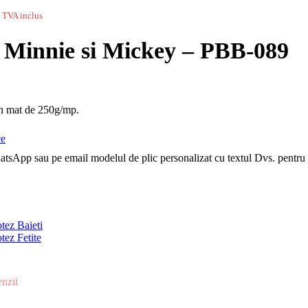
TVA inclus
– Minnie si Mickey – PBB-089
ton mat de 250g/mp.
ce
tsApp sau pe email modelul de plic personalizat cu textul Dvs. pentru v
tez Baieti
tez Fetite
enzii