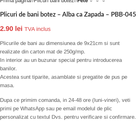
Prima pagină
/
Plicuri bani botez
/
Fete
Plicuri de bani botez – Alba ca Zapada – PBB-045
2.90
lei
TVA inclus
Plicurile de bani au dimensiunea de 9x21cm si sunt
realizate din carton mat de 250g/mp.
In interior au un buzunar special pentru introducerea
banilor.
Acestea sunt tiparite, asamblate si pregatite de pus pe
masa.
Dupa ce primim comanda, in 24-48 ore (luni-vineri), veti
primi pe WhatsApp sau pe email modelul de plic
personalizat cu textul Dvs. pentru verificare si confirmare.