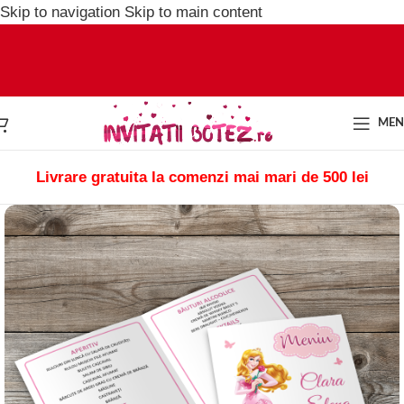
Skip to navigation
Skip to main content
ME
Livrare gratuita la comenzi mai mari de 500 lei