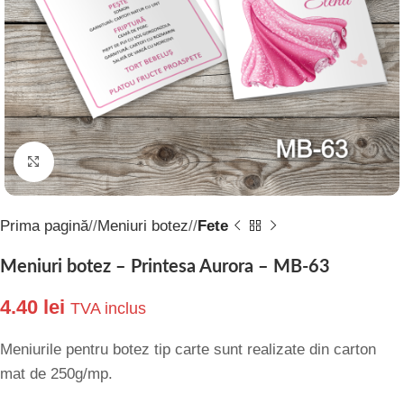
Click to enlarge
Prima pagină
/
Meniuri botez
/
Fete
Meniuri botez – Printesa Aurora – MB-63
4.40
lei
TVA inclus
Meniurile pentru botez tip carte sunt realizate din carton
mat de 250g/mp.