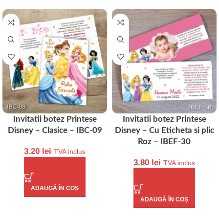
Invitatii botez Printese
Invitatii botez Printese
Disney – Clasice – IBC-09
Disney – Cu Eticheta si plic
Roz – IBEF-30
3.20
lei
TVA inclus
3.80
lei
TVA inclus
ADAUGĂ ÎN COȘ
ADAUGĂ ÎN COȘ