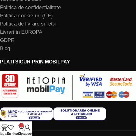
Politica de confidentialitate
Politică cookie-uri (UE)
Politica de livrare si retur
Livrari in EUROPA
GDPR
Blog
PLATI SIGUR PRIN MOBILPAY
0
agazin
Dorinte
Cos
My account