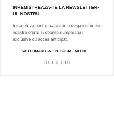
INREGISTREAZA-TE LA NEWSLETTER-
UL NOSTRU
Inscrieti-va pentru toate stirile despre ultimele
noastre oferte si obtineti cumparaturi
exclusive cu acces anticipat.
SAU URMARITI-NE PE SOCIAL MEDIA
Date firma
GIFTART SHOP SRL
CUI
: 44645556
REG
: J40/12842/2021
Str. Argentina, nr.25
Sector 1, Bucuresti