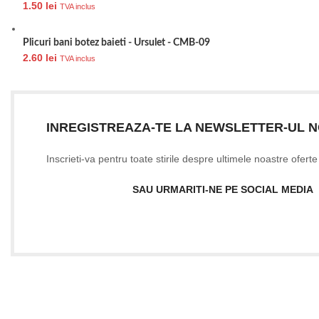
1.50
lei
TVA inclus
Plicuri bani botez baieti - Ursulet - CMB-09
2.60
lei
TVA inclus
INREGISTREAZA-TE LA NEWSLETTER-UL 
Inscrieti-va pentru toate stirile despre ultimele noastre ofert
SAU URMARITI-NE PE SOCIAL MEDIA
Date firma
GIFTART SHOP SRL
CUI
: 44645556
REG
: J40/12842/2021