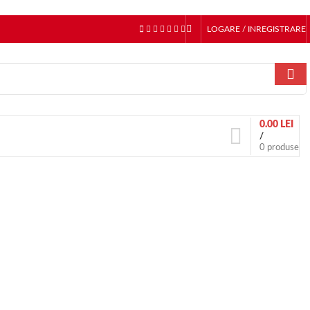
LOGARE / INREGISTRARE
0.00
LEI
/
0
produse