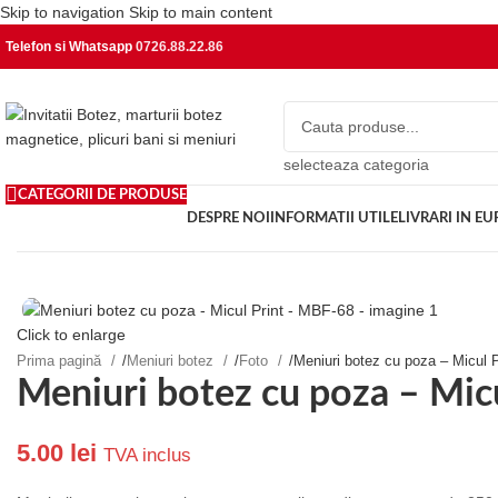
Skip to navigation
Skip to main content
Telefon si Whatsapp
0726.88.22.86
selecteaza categoria
CATEGORII DE PRODUSE
DESPRE NOI
INFORMATII UTILE
LIVRARI IN E
Click to enlarge
Prima pagină
/
Meniuri botez
/
Foto
/
Meniuri botez cu poza – Micul 
Meniuri botez cu poza – Mic
5.00
lei
TVA inclus