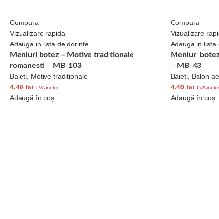
Compara
Compara
Vizualizare rapida
Vizualizare rap
Adauga in lista de dorinte
Adauga in lista 
Meniuri botez – Motive traditionale
Meniuri botez 
romanesti – MB-103
– MB-43
Baieti
,
Motive traditionale
Baieti
,
Balon ae
4.40
lei
4.40
lei
TVA inclus
TVA inclu
Adaugă în coș
Adaugă în coș