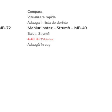
Compara
Vizualizare rapida
Adauga in lista de dorinte
 MB-72
Meniuri botez – Strumfi – MB-40
Baieti
,
Strumfi
4.40
lei
TVA inclus
Adaugă în coș
C
V
A
M
B