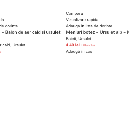
Compara
ida
Vizualizare rapida
de dorinte
Adauga in lista de dorinte
– Balon de aer cald si ursulet
Meniuri botez – Ursulet alb –
Baieti
,
Ursulet
r cald
,
Ursulet
4.40
lei
TVA inclus
Adaugă în coș
s