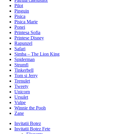
Patrula catelusilor
Pilot
Pinguin
Pisica
Pisica Marie
Ponei
Printesa Sofia
Printese Disney
Rapunzel
Safari
Simba – The Lion King
Spiderman
Strumfi
Tinkerbell
Tom si Jerry
Trenulet
Tweety
Unicorn
Ursulet
Vulpe
Winnie the Pooh
Zane
Invitatii Botez
Invitatii Botez Fete