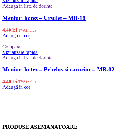
Vizualizare rapida
Adauga in lista de dorinte
Meniuri botez – Ursulet – MB-18
4.40
lei
TVA inclus
Adaugă în coș
Compara
Vizualizare rapida
Adauga in lista de dorinte
Meniuri botez – Bebelus si carucior – MB-02
4.40
lei
TVA inclus
Adaugă în coș
PRODUSE ASEMANATOARE