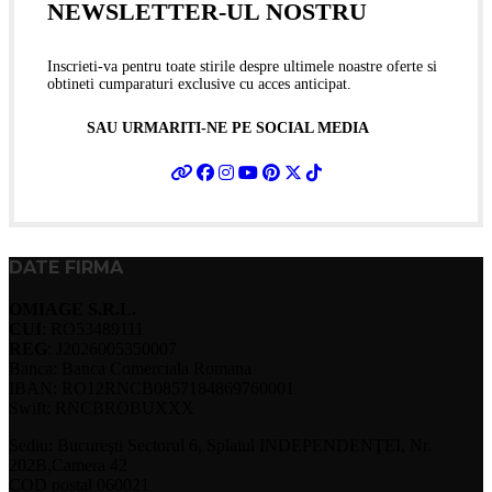
NEWSLETTER-UL NOSTRU
Inscrieti-va pentru toate stirile despre ultimele noastre oferte si
obtineti cumparaturi exclusive cu acces anticipat.
SAU URMARITI-NE PE SOCIAL MEDIA
DATE FIRMA
OMIAGE S.R.L.
CUI
: RO53489111
REG
: J2026005350007
Banca: Banca Comerciala Romana
IBAN: RO12RNCB0857184869760001
Swift: RNCBROBUXXX
Sediu: Bucureşti Sectorul 6, Splaiul INDEPENDENŢEI, Nr.
202B,Camera 42
COD postal 060021