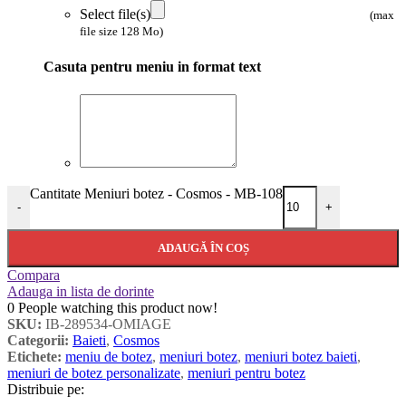
Select file(s)
(max
file size 128 Mo)
Casuta pentru meniu in format text
Cantitate Meniuri botez - Cosmos - MB-108
-
+
ADAUGĂ ÎN COȘ
Compara
Adauga in lista de dorinte
0
People watching this product now!
SKU:
IB-289534-OMIAGE
Categorii:
Baieti
,
Cosmos
Etichete:
meniu de botez
,
meniuri botez
,
meniuri botez baieti
,
meniuri de botez personalizate
,
meniuri pentru botez
Distribuie pe: