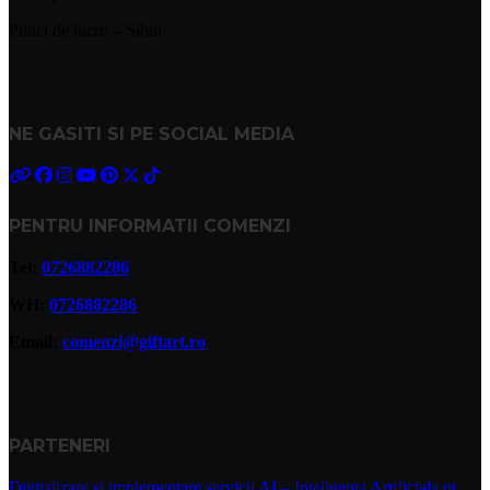
Punct de lucru – Sibiu
NE GASITI SI PE SOCIAL MEDIA
PENTRU INFORMATII COMENZI
Tel:
0726882286
WH:
0726882286
Email:
comenzi@giftart.ro
PARTENERI
Digitalizare si implementare servicii AI – Inteligenta Artificiala pt