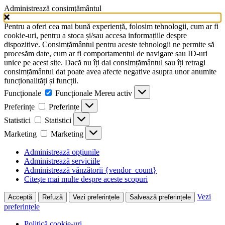
Administrează consimțământul
Pentru a oferi cea mai bună experiență, folosim tehnologii, cum ar fi
cookie-uri, pentru a stoca și/sau accesa informațiile despre
dispozitive. Consimțământul pentru aceste tehnologii ne permite să
procesăm date, cum ar fi comportamentul de navigare sau ID-uri
unice pe acest site. Dacă nu îți dai consimțământul sau îți retragi
consimțământul dat poate avea afecte negative asupra unor anumite
funcționalități și funcții.
Funcționale
Funcționale
Mereu activ
Preferințe
Preferințe
Statistici
Statistici
Marketing
Marketing
Administrează opțiunile
Administrează serviciile
Administrează vânzătorii {vendor_count}
Citește mai multe despre aceste scopuri
Vezi
Acceptă
Refuză
Vezi preferințele
Salvează preferințele
preferințele
Politică cookie-uri