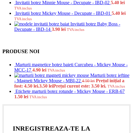
Invitatii botez Minnie Mouse - Decupate - IBD-02
5.40
lei
TVA inclus
Invitatii botez Mickey Mouse - Decupate - IBD-01
5.40
lei
TVA inclus
Invitatii botez Baby Boss -
Decupate - IBD-14
3.90
lei
TVA inclus
PRODUSE NOI
Marturii magnetice botez baieti Curcubeu - Mickey Mouse -
MCC-17
4.90
lei
TVA inclus
Marturii botez ieftine
- Magneti Mickey Mouse - MBI-22
Prețul inițial a
4.50
lei
fost: 4.50 lei.
3.50
lei
Prețul curent este: 3.50 lei.
TVA inclus
Etichete marturii botez rotunde - Mickey Mouse - ERB-67
1.50
lei
TVA inclus
INREGISTREAZA-TE LA