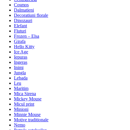
Cosmos
Dalmatieni
Decoratiuni florale
Dinozauri
Elefant
Fluturi
Frozen – Elsa
Girafa
Hello Kitty
Ice Age
Iepuras
Ingeras
Inimi
Jungla
Lebada
Leu
Maritim
Mica Sirena
Mickey Mouse
Micul print
Minioni
Minnie Mouse
Motive traditionale
Nemo