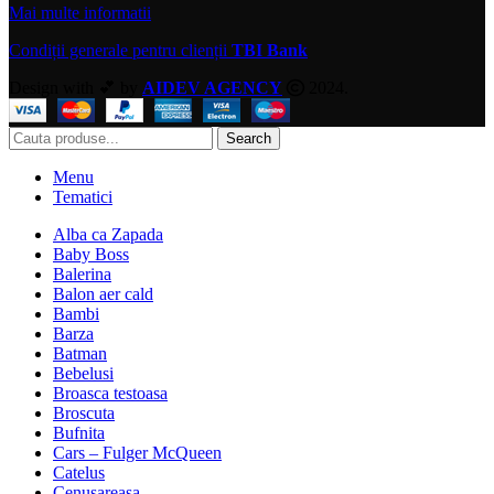
Mai multe informatii
Condiții generale pentru clienții
TBI Bank
Design with 💕 by
AIDEV AGENCY
2024.
Search
Menu
Tematici
Alba ca Zapada
Baby Boss
Balerina
Balon aer cald
Bambi
Barza
Batman
Bebelusi
Broasca testoasa
Broscuta
Bufnita
Cars – Fulger McQueen
Catelus
Cenusareasa