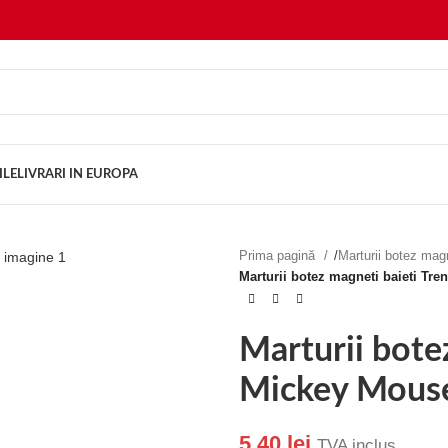
ILE
LIVRARI IN EUROPA
Prima pagină
/
Marturii botez ma
Marturii botez magneti baieti Tr
Marturii bote
Mickey Mous
5.40
lei
TVA inclus