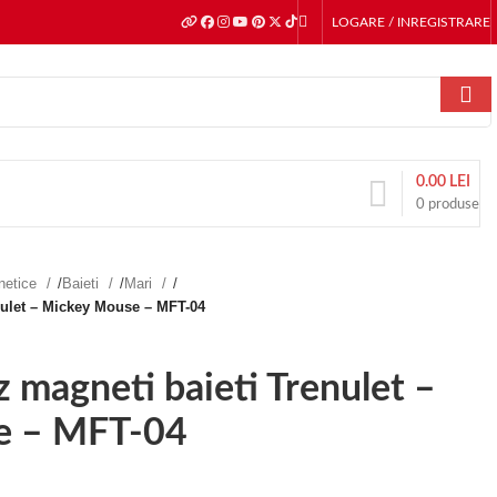
LOGARE / INREGISTRARE
0.00
LEI
0
produse
gnetice
/
Baieti
/
Mari
/
enulet – Mickey Mouse – MFT-04
z magneti baieti Trenulet –
e – MFT-04