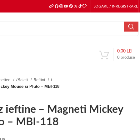
LOGARE / INREGISTRARE
0.00
LEI
0
produse
gnetice
/
Baieti
/
Ieftini
/
Mickey Mouse si Pluto – MBI-118
z ieftine – Magneti Mickey
to – MBI-118
lus