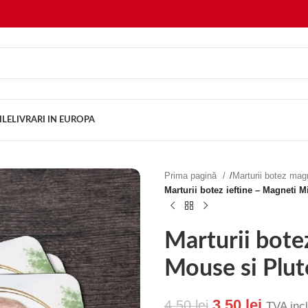
ILE
LIVRARI IN EUROPA
Prima pagină
/
Marturii botez ma
Marturii botez ieftine – Magneti 
Marturii bote
Mouse si Plu
3.50
lei
4.50
lei
TVA inc