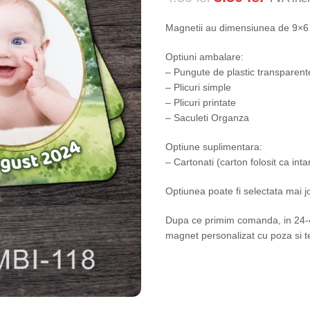
Magnetii au dimensiunea de 9×6 cm
Optiuni ambalare:
– Pungute de plastic transparent
– Plicuri simple
– Plicuri printate
– Saculeti Organza
Optiune suplimentara:
– Cartonati (carton folosit ca in
Optiunea poate fi selectata mai j
Dupa ce primim comanda, in 24-48
magnet personalizat cu poza si te