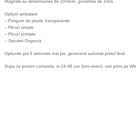
Magnetii au dimensiunea de 10×6cm, grosimea de 1mm.
Optiuni ambalare:
– Pungute de plastic transparente
– Plicuri simple
– Plicuri printate
– Saculeti Organza
Optiunile pot fi selectate mai jos, generand automat pretul final.
Dupa ce primim comanda, in 24-48 ore (luni-vineri), veti primi pe Wh