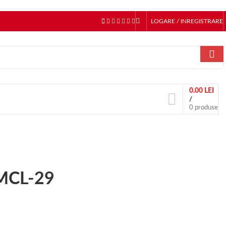
LOGARE / INREGISTRARE
0.00
LEI
/
0
produse
 MCL-29