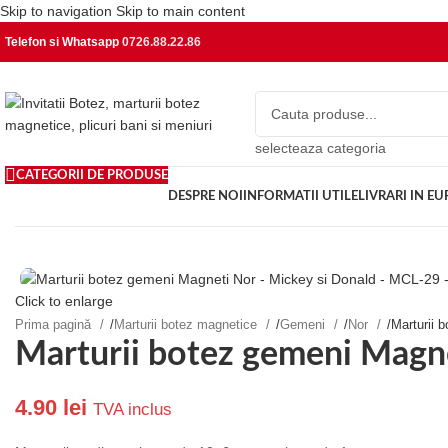
Skip to navigation
Skip to main content
Telefon si Whatsapp
0726.88.22.86
selecteaza categoria
CATEGORII DE PRODUSE
DESPRE NOI
INFORMATII UTILE
LIVRARI IN E
Click to enlarge
Prima pagină
/
Marturii botez magnetice
/
Gemeni
/
Nor
/
Marturii 
Marturii botez gemeni Magn
4.90
lei
TVA inclus