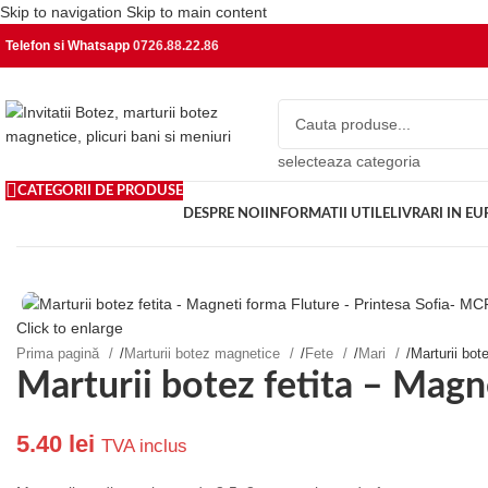
Skip to navigation
Skip to main content
Telefon si Whatsapp
0726.88.22.86
selecteaza categoria
CATEGORII DE PRODUSE
DESPRE NOI
INFORMATII UTILE
LIVRARI IN E
Click to enlarge
Prima pagină
/
Marturii botez magnetice
/
Fete
/
Mari
/
Marturii bot
Marturii botez fetita – Magn
5.40
lei
TVA inclus