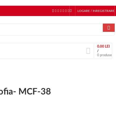
LOGARE / INREGISTRARE
0.00
LEI
/
0
produse
Sofia- MCF-38