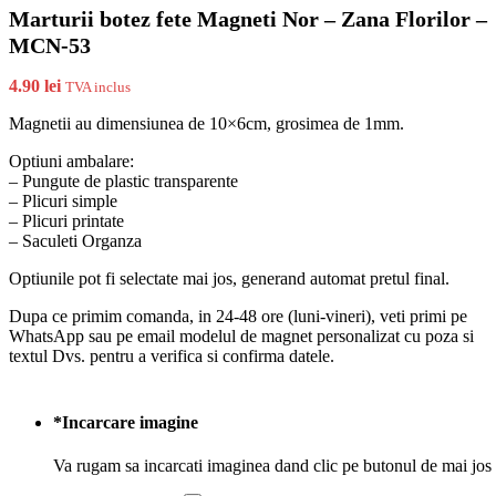
Marturii botez fete Magneti Nor – Zana Florilor –
MCN-53
4.90
lei
TVA inclus
Magnetii au dimensiunea de 10×6cm, grosimea de 1mm.
Optiuni ambalare:
– Pungute de plastic transparente
– Plicuri simple
– Plicuri printate
– Saculeti Organza
Optiunile pot fi selectate mai jos, generand automat pretul final.
Dupa ce primim comanda, in 24-48 ore (luni-vineri), veti primi pe
WhatsApp sau pe email modelul de magnet personalizat cu poza si
textul Dvs. pentru a verifica si confirma datele.
*
Incarcare imagine
Va rugam sa incarcati imaginea dand clic pe butonul de mai jos