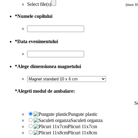
Select file(s)
(max fi
*
Numele copilului
*
Data evenimentului
*
Alege dimensiunea magnetului
*
Alegeti modul de ambalare:
Se
Pungute plastic
Saculeti organza
Plicuri 11x7cm
Plicuri 11x8cm