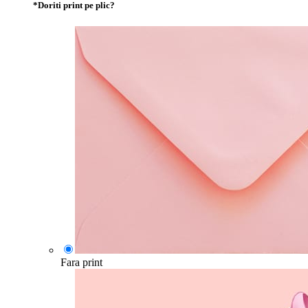
*
Doriti print pe plic?
Fara print