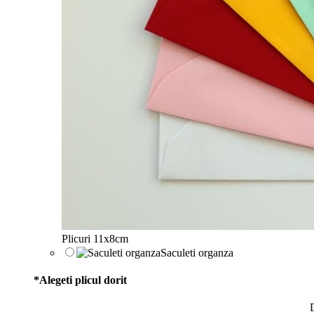
Plicuri 11x8cm
Saculeti organza
*
Alegeti plicul dorit
D