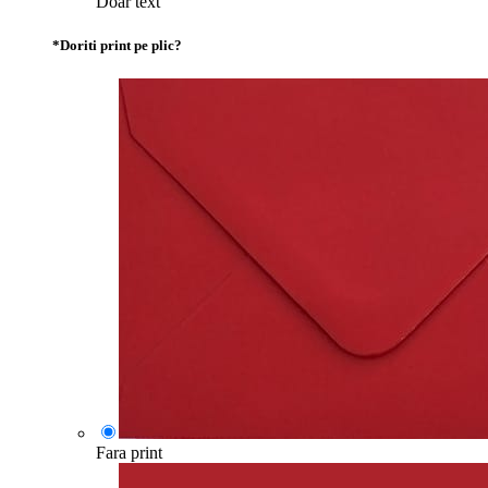
Doar text
*
Doriti print pe plic?
Fara print