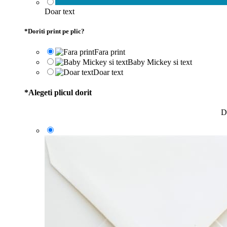
Doar text
*
Doriti print pe plic?
Fara print
Baby Mickey si text
Doar text
*
Alegeti plicul dorit
D