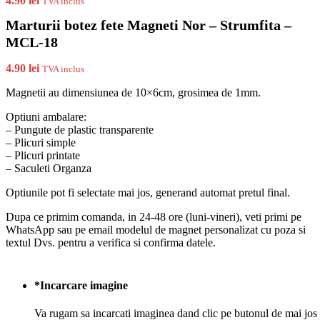
4.90
lei
TVA inclus
Marturii botez fete Magneti Nor – Strumfita –
MCL-18
4.90
lei
TVA inclus
Magnetii au dimensiunea de 10×6cm, grosimea de 1mm.
Optiuni ambalare:
– Pungute de plastic transparente
– Plicuri simple
– Plicuri printate
– Saculeti Organza
Optiunile pot fi selectate mai jos, generand automat pretul final.
Dupa ce primim comanda, in 24-48 ore (luni-vineri), veti primi pe
WhatsApp sau pe email modelul de magnet personalizat cu poza si
textul Dvs. pentru a verifica si confirma datele.
*
Incarcare imagine
Va rugam sa incarcati imaginea dand clic pe butonul de mai jos