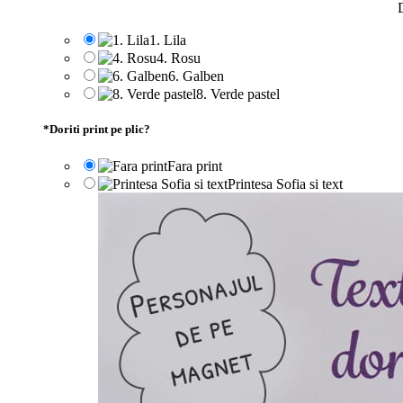
D
1. Lila
4. Rosu
6. Galben
8. Verde pastel
*
Doriti print pe plic?
Fara print
Printesa Sofia si text