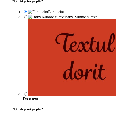
*
Doriti print pe plic?
Fara print
Baby Minnie si text
Doar text
*
Doriti print pe plic?