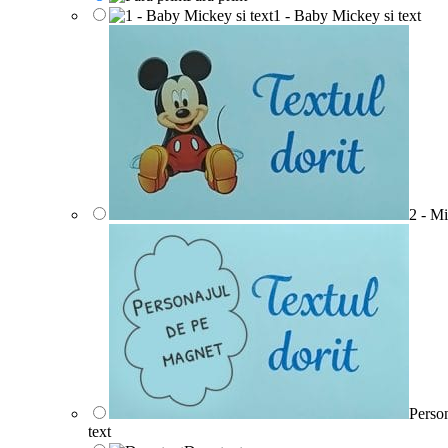
1 - Baby Mickey si text
2 - Mi
Person
text