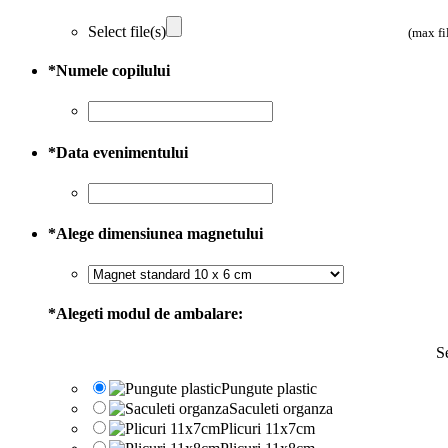
Select file(s)
(max fi
*
Numele copilului
*
Data evenimentului
*
Alege dimensiunea magnetului
*
Alegeti modul de ambalare:
Se
Pungute plastic
Saculeti organza
Plicuri 11x7cm