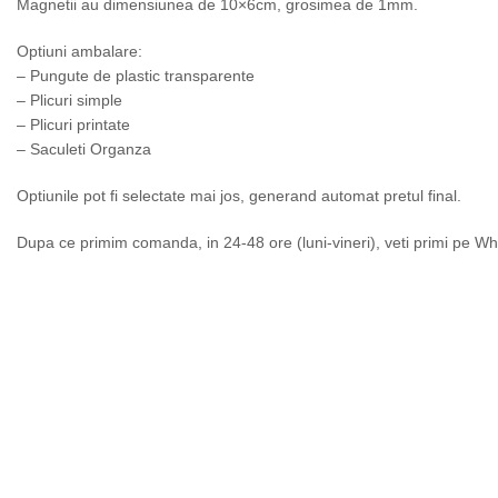
Magnetii au dimensiunea de 10×6cm, grosimea de 1mm.
Optiuni ambalare:
– Pungute de plastic transparente
– Plicuri simple
– Plicuri printate
– Saculeti Organza
Optiunile pot fi selectate mai jos, generand automat pretul final.
Dupa ce primim comanda, in 24-48 ore (luni-vineri), veti primi pe Wh