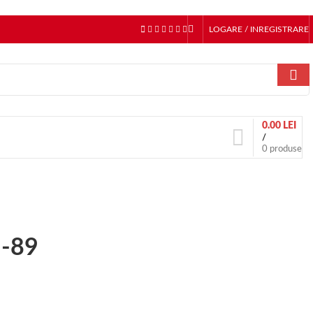
LOGARE / INREGISTRARE
0.00
LEI
/
0
produse
N-89