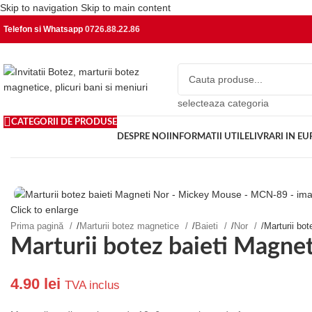
Skip to navigation
Skip to main content
Telefon si Whatsapp
0726.88.22.86
selecteaza categoria
CATEGORII DE PRODUSE
DESPRE NOI
INFORMATII UTILE
LIVRARI IN E
Click to enlarge
Prima pagină
/
Marturii botez magnetice
/
Baieti
/
Nor
/
Marturii bo
Marturii botez baieti Magn
4.90
lei
TVA inclus