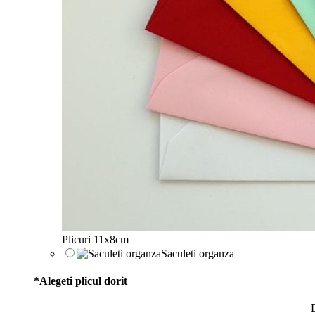
Plicuri 11x8cm
Saculeti organza
*
Alegeti plicul dorit
D