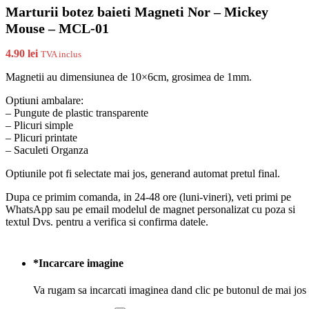
Marturii botez baieti Magneti Nor – Mickey
Mouse – MCL-01
4.90
lei
TVA inclus
Magnetii au dimensiunea de 10×6cm, grosimea de 1mm.
Optiuni ambalare:
– Pungute de plastic transparente
– Plicuri simple
– Plicuri printate
– Saculeti Organza
Optiunile pot fi selectate mai jos, generand automat pretul final.
Dupa ce primim comanda, in 24-48 ore (luni-vineri), veti primi pe
WhatsApp sau pe email modelul de magnet personalizat cu poza si
textul Dvs. pentru a verifica si confirma datele.
*
Incarcare imagine
Va rugam sa incarcati imaginea dand clic pe butonul de mai jos