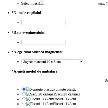
Select file(s)
(max fi
*
Numele copilului
*
Data evenimentului
*
Alege dimensiunea magnetului
*
Alegeti modul de ambalare:
Se
Pungute plastic
Saculeti organza
Plicuri 11x7cm
Plicuri 11x8cm