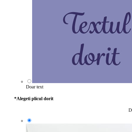
Doar text
*
Alegeti plicul dorit
D