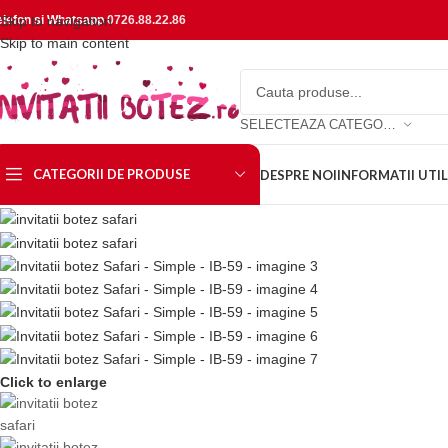
elefon si Whatsapp
Skip to navigation
0726.88.22.86
Skip to main content
SELECTEAZA CATEGORIA
CATEGORII DE PRODUSE
DESPRE NOI
INFORMATII UTIL
Click to enlarge