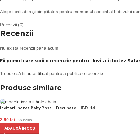
Alegeți calitatea și simplitatea pentru momentul special al botezului dumn
Recenzii (0)
Recenzii
Nu există recenzii până acum.
Fii primul care scrii o recenzie pentru „Invitatii botez Safar
Trebuie să fii
autentificat
pentru a publica o recenzie.
Produse similare
Invitatii botez Baby Boss – Decupate – IBD-14
3.90
lei
TVA inclus
ADAUGĂ ÎN COȘ