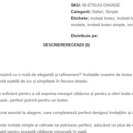
SKU:
IB-679143-OMIAGE
Categorii:
Safari
,
Simple
Etichete:
invitatii botez
,
invitatii
modele
,
invitatii botez simple
,
inv
Distribuie pe:
DESCRIERE
RECENZII (0)
astră cu o notă de eleganță și rafinament? Invitațiile noastre de botez 
tă subtilă de lux și simplitate în fiecare detaliu.
 suficient pentru a vă exprima mesajul călduros și pentru a oferi toate
asic, perfect potrivit pentru un botez.
rat asortat la alegere, care completează perfect designul invitațiilor și 
invitații simple și rafinate se potrivesc perfect, aducând un plus de ele
rabil pentru această călătorie minunată în viață.