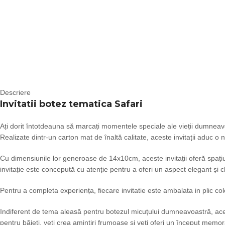
Descriere
Invitatii botez tematica Safari
Ați dorit întotdeauna să marcați momentele speciale ale vieții dumneavo
Realizate dintr-un carton mat de înaltă calitate, aceste invitații aduc o no
Cu dimensiunile lor generoase de 14x10cm, aceste invitații oferă spațiu
invitație este concepută cu atenție pentru a oferi un aspect elegant și cl
Pentru a completa experiența, fiecare invitatie este ambalata in plic colo
Indiferent de tema aleasă pentru botezul micuțului dumneavoastră, aceste 
pentru băieți, veți crea amintiri frumoase și veți oferi un început memo