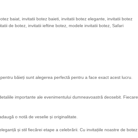
 botez baiat
,
invitatii botez baieti
,
invitatii botez elegante
,
invitatii botez
itatii de botez
,
invitatii ieftine botez
,
modele invitatii botez
,
Safari
pentru băieți sunt alegerea perfectă pentru a face exact acest lucru.
 detaliile importante ale evenimentului dumneavoastră deosebit. Fiecare
adaugă o notă de veselie și originalitate.
ganță și stil fiecărei etape a celebrării. Cu invitațiile noastre de botez