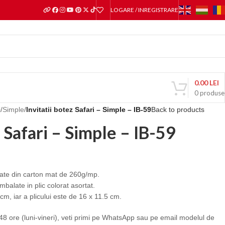
LOGARE / INREGISTRARE
0.00
LEI
0
produse
i
/
Simple
/
Invitatii botez Safari – Simple – IB-59
Back to products
z Safari – Simple – IB-59
lizate din carton mat de 260g/mp.
 ambalate in plic colorat asortat.
m, iar a plicului este de 16 x 11.5 cm.
 ore (luni-vineri), veti primi pe WhatsApp sau pe email modelul de