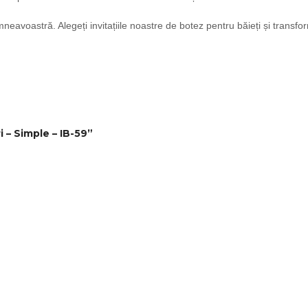
eavoastră. Alegeți invitațiile noastre de botez pentru băieți și transform
i – Simple – IB-59”