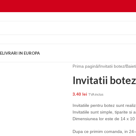
E
LIVRARI IN EUROPA
Prima pagină
/
Invitatii botez
/
Baiet
Invitatii bote
3.40
lei
TVA inclus
Invitatiile pentru botez sunt rea
Invitatiile sunt simple, tiparite si
Dimensiunea lor este de 14 x 10 c
Dupa ce primim comanda, in 24-48