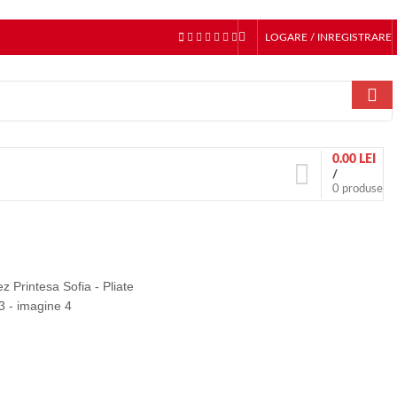
LOGARE / INREGISTRARE
0.00
LEI
/
0
produse