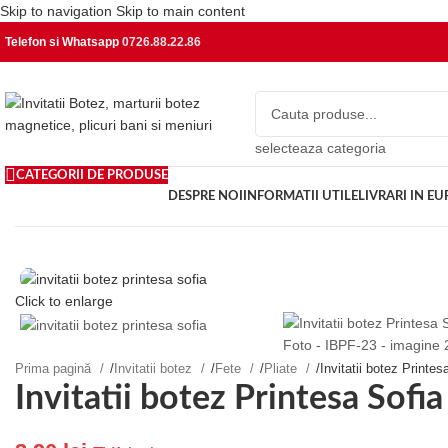
Skip to navigation
Skip to main content
Telefon si Whatsapp
0726.88.22.86
selecteaza categoria
CATEGORII DE PRODUSE
DESPRE NOI
INFORMATII UTILE
LIVRARI IN E
Click to enlarge
Prima pagină
/
Invitatii botez
/
Fete
/
Pliate
/
Invitatii botez Printe
Invitatii botez Printesa Sofi