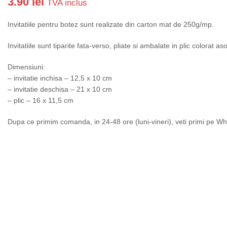
3.90
lei
TVA inclus
Invitatiile pentru botez sunt realizate din carton mat de 250g/mp.
Invitatiile sunt tiparite fata-verso, pliate si ambalate in plic colorat aso
Dimensiuni:
– invitatie inchisa – 12,5 x 10 cm
– invitatie deschisa – 21 x 10 cm
– plic – 16 x 11,5 cm
Dupa ce primim comanda, in 24-48 ore (luni-vineri), veti primi pe Wha