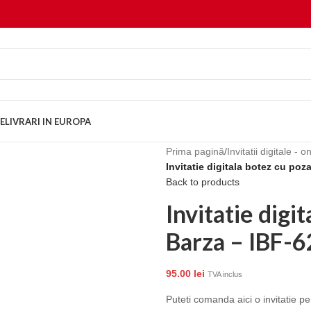
E
LIVRARI IN EUROPA
Prima pagină
/
Invitatii digitale - o
Invitatie digitala botez cu poza
Back to products
Invitatie digi
Barza – IBF-6
95.00
lei
TVA inclus
Puteti comanda aici o invitatie pe