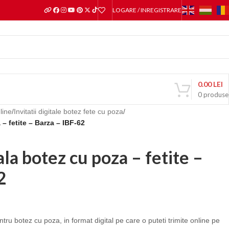
LOGARE / INREGISTRARE
0.00
LEI
0
produse
nline
/
Invitatii digitale botez fete cu poza
/
 – fetite – Barza – IBF-62
tala botez cu poza – fetite –
2
ntru botez cu poza, in format digital pe care o puteti trimite online pe