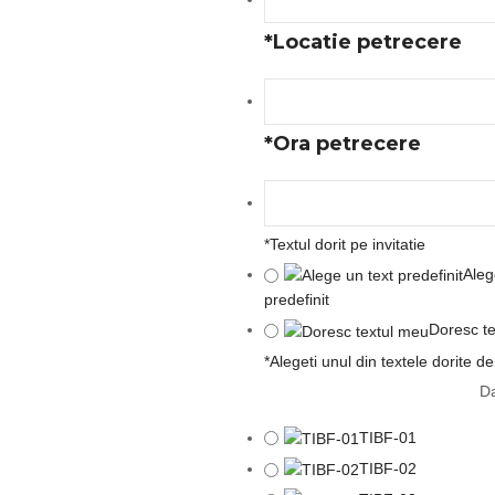
*
Locatie petrecere
*
Ora petrecere
*
Textul dorit pe invitatie
Aleg
predefinit
Doresc t
*
Alegeti unul din textele dorite de
Da
TIBF-01
TIBF-02