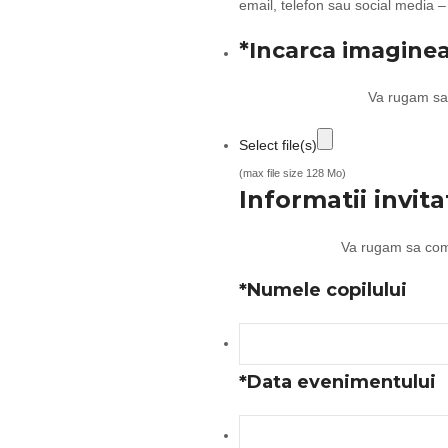
email, telefon sau social media –
*
Incarca imagine
Va rugam sa 
Select file(s)
(max file size 128 Mo)
Informatii invita
Va rugam sa compl
*
Numele copilului
*
Data evenimentului