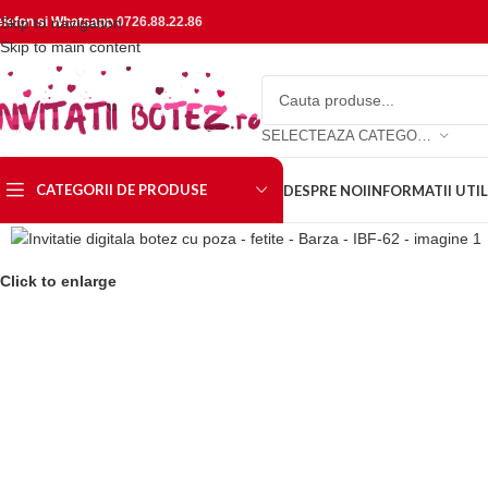
elefon si Whatsapp
Skip to navigation
0726.88.22.86
Skip to main content
SELECTEAZA CATEGORIA
CATEGORII DE PRODUSE
DESPRE NOI
INFORMATII UTIL
Click to enlarge