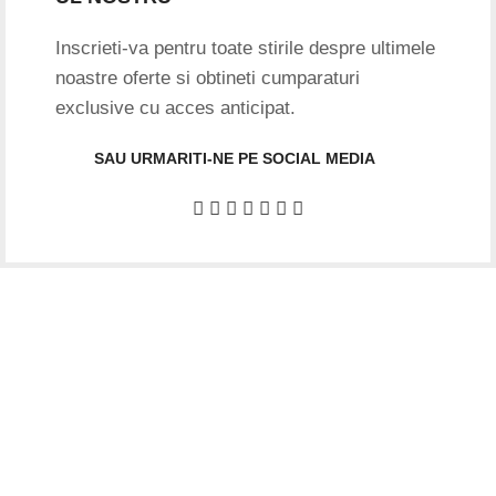
Inscrieti-va pentru toate stirile despre ultimele
noastre oferte si obtineti cumparaturi
exclusive cu acces anticipat.
SAU URMARITI-NE PE SOCIAL MEDIA
Date firma
GIFTART SHOP SRL
CUI
: 44645556
REG
: J40/12842/2021
Str. Argentina, nr.25
Sector 1, Bucuresti
Punct lucru BUCURESTI