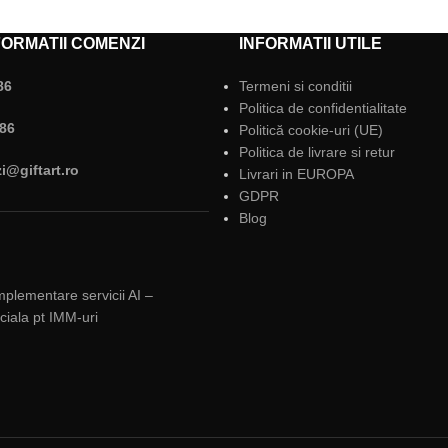
ORMATII COMENZI
INFORMATII UTILE
86
Termeni si conditii
Politica de confidentialitate
86
Politică cookie-uri (UE)
Politica de livrare si retur
@giftart.ro
Livrari in EUROPA
GDPR
Blog
implementare servicii AI –
ficiala pt IMM-uri