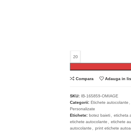
Compara
Adauga in lis
SKU:
IB-165859-OMIAGE
Categorii:
Etichete autocolante
,
Personalizate
Etichete:
botez baieti
,
eticheta 
etichete autocolante
,
etichete a
autocolante
,
print etichete auto