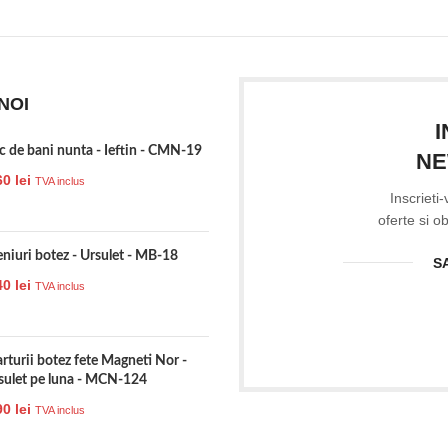
NOI
ic de bani nunta - Ieftin - CMN-19
NE
60
lei
TVA inclus
Inscrieti
oferte si o
niuri botez - Ursulet - MB-18
S
40
lei
TVA inclus
rturii botez fete Magneti Nor -
sulet pe luna - MCN-124
90
lei
TVA inclus