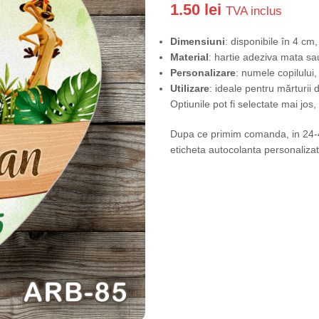
1.50
lei
TVA inclus
Dimensiuni
: disponibile în 4 c
Material
: hartie adeziva mata sa
Personalizare
: numele copilului,
Utilizare
: ideale pentru mărturii d
Optiunile pot fi selectate mai jos
Dupa ce primim comanda, in 24-48
eticheta autocolanta personalizat