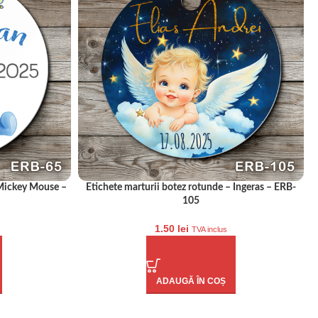
 Mickey Mouse –
Etichete marturii botez rotunde – Ingeras – ERB-
105
1.50
lei
TVA inclus
ADAUGĂ ÎN COȘ