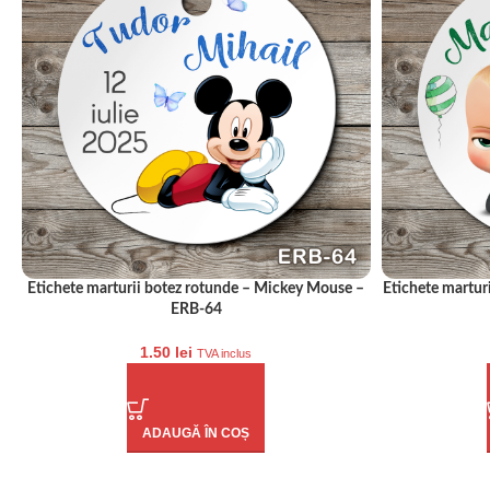
Etichete marturii botez rotunde – Mickey Mouse –
Etichete martur
ERB-64
1.50
lei
TVA inclus
ADAUGĂ ÎN COȘ