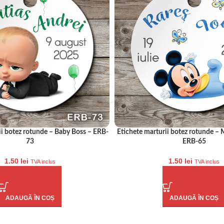
ii botez rotunde – Baby Boss – ERB-
Etichete marturii botez rotunde –
73
ERB-65
1.50
lei
1.50
lei
TVA inclus
TVA inclus
ADAUGĂ ÎN COȘ
ADAUGĂ ÎN COȘ