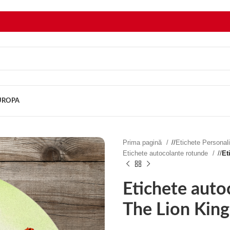
EUROPA
Prima pagină
/
Etichete Personal
Etichete autocolante rotunde
/
Et
Etichete auto
The Lion Kin