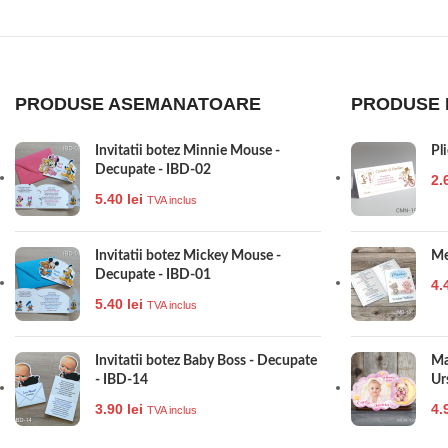
PRODUSE ASEMANATOARE
PRODUSE 
Invitatii botez Minnie Mouse -
Pl
Decupate - IBD-02
2.
5.40
lei
TVA inclus
Invitatii botez Mickey Mouse -
Me
Decupate - IBD-01
4.
5.40
lei
TVA inclus
Invitatii botez Baby Boss - Decupate
Ma
- IBD-14
Ur
3.90
lei
4.
TVA inclus