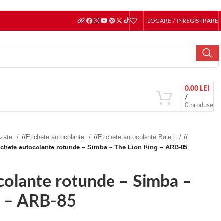
LOGARE / INREGISTRARE
0.00
LEI
/
0
produse
izate
/
Etichete autocolante
/
Etichete autocolante Baieti
/
ichete autocolante rotunde – Simba – The Lion King – ARB-85
colante rotunde – Simba –
g – ARB-85