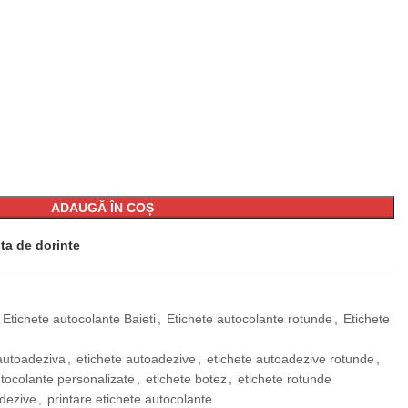
ADAUGĂ ÎN COȘ
ta de dorinte
Etichete autocolante Baieti
,
Etichete autocolante rotunde
,
Etichete
autoadeziva
,
etichete autoadezive
,
etichete autoadezive rotunde
,
utocolante personalizate
,
etichete botez
,
etichete rotunde
adezive
,
printare etichete autocolante