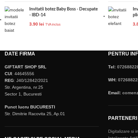
Invitatii botez Baby Boss - Decupate
Inv
- IBD-14
pl
3.90
lei
3.
TVA inclus
DATE FIRMA
PENTRU INF
GIFTART SHOP SRL
Tel:
07268822
CUI
: 44645556
WH:
07268822
REG
: J40/12842/2021
Str. Argentina, nr.25
Email:
comenzi
Sector 1, Bucuresti
Punct lucru BUCURESTI
Str. Dimitrie Racovita 25, Ap.01
PARTENERI
Digitalizare si 
Inteligenta Arti