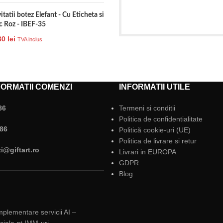
itatii botez Elefant - Cu Eticheta si
ic Roz - IBEF-35
80
lei
TVA inclus
ORMATII COMENZI
INFORMATII UTILE
86
Termeni si conditii
Politica de confidentialitate
86
Politică cookie-uri (UE)
Politica de livrare si retur
@giftart.ro
Livrari in EUROPA
GDPR
Blog
implementare servicii AI –
ficiala pt IMM-uri