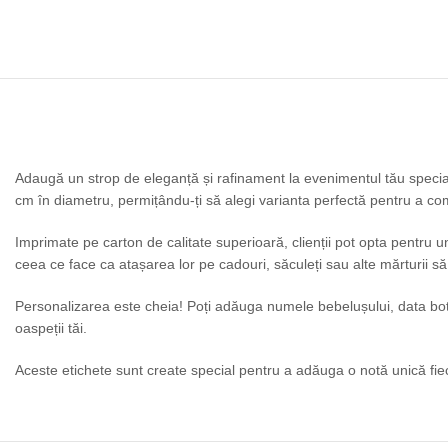
Adaugă un strop de eleganță și rafinament la evenimentul tău special
cm în diametru, permițându-ți să alegi varianta perfectă pentru a co
Imprimate pe carton de calitate superioară, clienții pot opta pentru un 
ceea ce face ca atașarea lor pe cadouri, săculeți sau alte mărturii să
Personalizarea este cheia! Poți adăuga numele bebelușului, data botez
oaspeții tăi.
Aceste etichete sunt create special pentru a adăuga o notă unică fiec