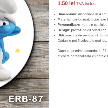
1.50
lei
TVA inclus
Dimensiuni
: disponibile în 4 c
Material
: carton mat, lucios sau
Personalizare
: numele copilului,
Design
: prevăzute cu orificiu d
Utilizare
: ideale pentru mărturii 
Optiunile pot fi selectate mai jos
Dupa ce primim comanda, in 24-48
eticheta personalizata cu datele D