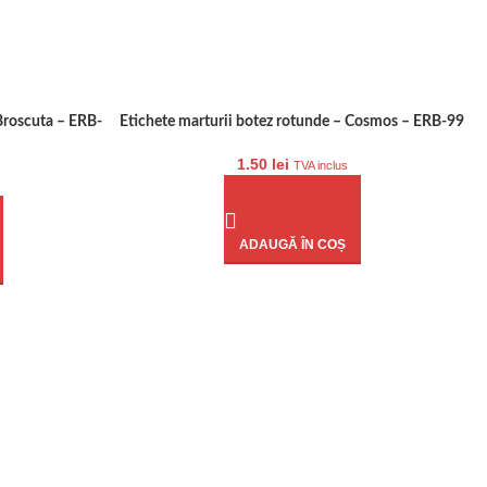
Broscuta – ERB-
Etichete marturii botez rotunde – Cosmos – ERB-99
1.50
lei
TVA inclus
ADAUGĂ ÎN COȘ