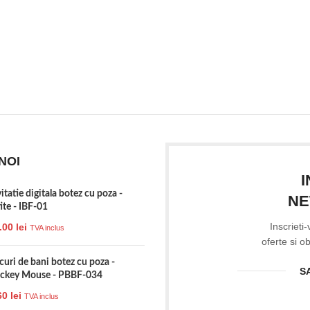
NOI
vitatie digitala botez cu poza -
NE
tite - IBF-01
Inscrieti
.00
lei
TVA inclus
oferte si o
icuri de bani botez cu poza -
S
ckey Mouse - PBBF-034
60
lei
TVA inclus