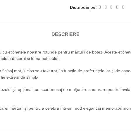
Distribuie pe:
DESCRIERE
 cu etichetele noastre rotunde pentru mărturii de botez. Aceste etichet
mpleta decorul și tema botezului.
finisaj mat, lucios sau texturat, în funcție de preferințele lor și de aspe
 fie extrem de simplă.
ului și, opțional, un scurt mesaj de mulțumire sau urare pentru invitaț
ărei mărturii și pentru a celebra într-un mod elegant și memorabil momen