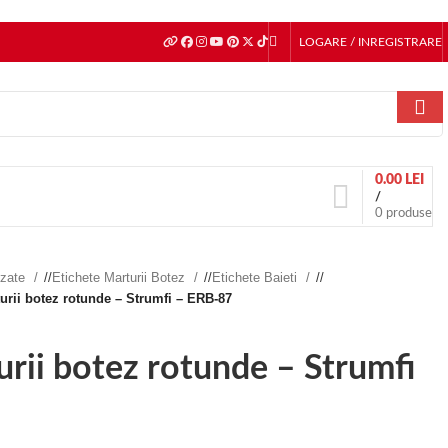
LOGARE / INREGISTRARE
0.00
LEI
/
0
produse
izate
/
Etichete Marturii Botez
/
Etichete Baieti
/
urii botez rotunde – Strumfi – ERB-87
urii botez rotunde – Strumfi