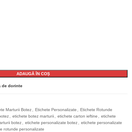
ADAUGĂ ÎN COȘ
a de dorinte
ete Marturii Botez
,
Etichete Personalizate
,
Etichete Rotunde
botez
,
etichete botez marturii
,
etichete carton ieftine
,
etichete
rturii botez
,
etichete personalizate botez
,
etichete personalizate
te rotunde personalizate