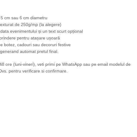
m, 5 cm sau 6 cm diametru
 texturat de 250g/mp (la alegere)
 data evenimentului și un text scurt opțional
e prindere pentru atașare ușoară
de botez, cadouri sau decoruri festive
, generand automat pretul final.
 ore (luni-vineri), veti primi pe WhatsApp sau pe email modelul de
vs. pentru verificare si confirmare.