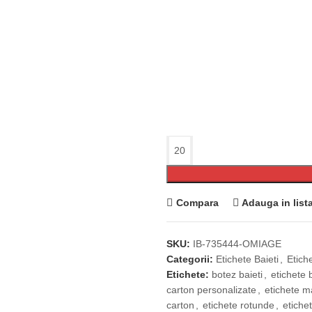
Compara
Adauga in list
SKU:
IB-735444-OMIAGE
Categorii:
Etichete Baieti
,
Etich
Etichete:
botez baieti
,
etichete 
carton personalizate
,
etichete ma
carton
,
etichete rotunde
,
etiche