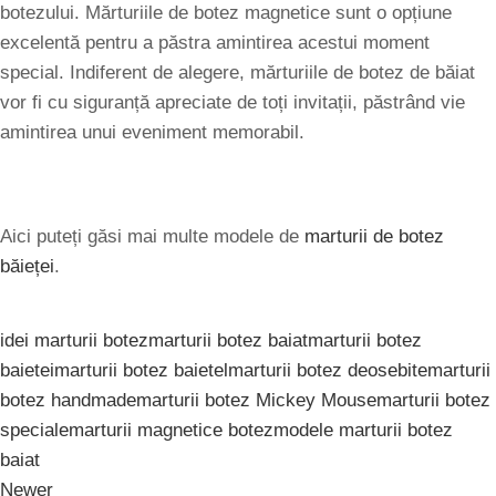
botezului. Mărturiile de botez magnetice sunt o opțiune
excelentă pentru a păstra amintirea acestui moment
special. Indiferent de alegere, mărturiile de botez de băiat
vor fi cu siguranță apreciate de toți invitații, păstrând vie
amintirea unui eveniment memorabil.
Aici puteți găsi mai multe modele de
marturii de botez
băieței
.
idei marturii botez
marturii botez baiat
marturii botez
baietei
marturii botez baietel
marturii botez deosebite
marturii
botez handmade
marturii botez Mickey Mouse
marturii botez
speciale
marturii magnetice botez
modele marturii botez
baiat
Newer