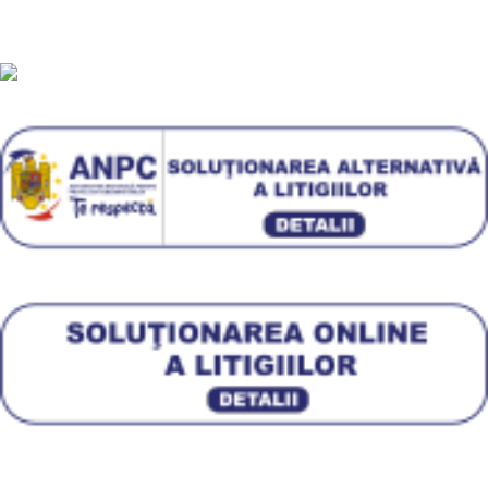
Blog
Plati sigur prin MobilPay
Plata in rate prin TBI Bank