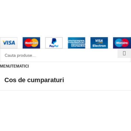
Mai multe informatii
Condiții generale pentru clienții
TBI Bank
Design with 💕 by
AIDEV AGENCY
2024.
MENU
TEMATICI
Cos de cumparaturi