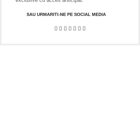
exclusive cu acces anticipat.
SAU URMARITI-NE PE SOCIAL MEDIA
Date firma
GIFTART SHOP SRL
CUI
: 44645556
REG
: J40/12842/2021
Str. Argentina, nr.25
Sector 1, Bucuresti
Punct lucru BUCURESTI
Str. Dimitrie Racovita 25, Ap.01
Ne gasiti si pe social media