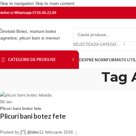
Skip to navigation
Skip to main content
elefon si Whatsapp
0726.88.22.86
SELECTEAZA CATEGORIA
CATEGORII DE PRODUSE
DESPRE NOI
INFORMATII UTIL
Tag 
06
ian.
Plicuri bani botez fete
Plicuri bani botez fete
Posted by
@idev
11 februarie 2026