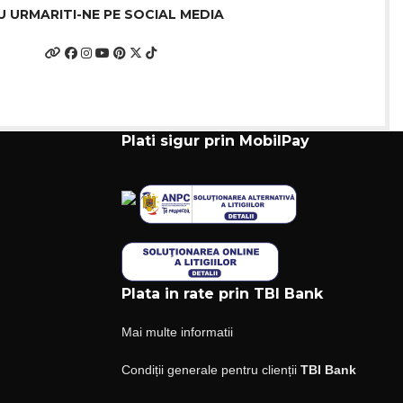
U URMARITI-NE PE SOCIAL MEDIA
Plati sigur prin MobilPay
Plata in rate prin TBI Bank
Mai multe informatii
Condiții generale pentru clienții
TBI Bank