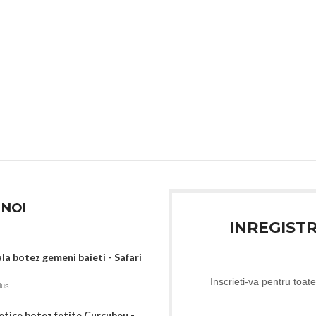
 NOI
INREGIST
ala botez gemeni baieti - Safari
Inscrieti-va pentru toate
lus
tice botez fetite Curcubeu -