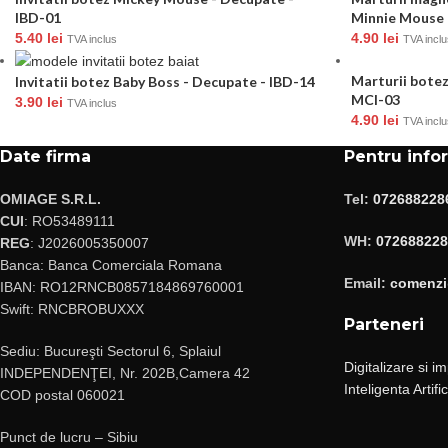
IBD-01
Minnie Mouse
5.40
lei
4.90
lei
TVA inclus
TVA inclu
Marturii botez
Invitatii botez Baby Boss - Decupate - IBD-14
MCI-03
3.90
lei
TVA inclus
4.90
lei
TVA inclu
Date firma
Pentru info
OMIAGE S.R.L.
Tel:
072688228
CUI
: RO53489111
WH:
072688228
REG
: J2026005350007
Banca: Banca Comerciala Romana
Email:
comenzi@
IBAN: RO12RNCB0857184869760001
Swift: RNCBROBUXXX
Parteneri
Sediu: Bucureşti Sectorul 6, Splaiul
Digitalizare si i
INDEPENDENŢEI, Nr. 202B,Camera 42
Inteligenta Artifi
COD postal 060021
Punct de lucru – Sibiu