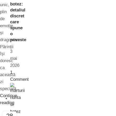
botez:
unic,
detaliul
plin
discret
de
care
emoție
spune
și
o
dragoste.
poveste
Părinții
3
își
mai
doresc
2026
ca
1
această
Comment
zi
specială...
Continue
reading
28