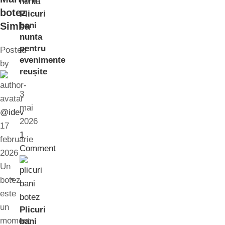
botez
Plicuri
Simba
bani
nunta
pentru
Posted
evenimente
by
reușite
3
mai
@idev
2026
17
1
februarie
Comment
2026
Un
botez
este
un
Plicuri
moment
bani