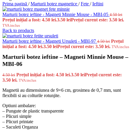
Prima pagină
/
Marturii botez magnetice
/
Fete
/
Ieftini
Marturii botez ieftine - Magneti Minnie Mouse - MBI-05
4.50
lei
Prețul inițial a fost: 4.50 lei.
3.50
lei
Prețul curent este: 3.50 lei.
TVA inclus
Back to products
Marturii botez ieftine - Magneti Ursuleti - MBI-97
Prețul
4.50
lei
inițial a fost: 4.50 lei.
3.50
lei
Prețul curent este: 3.50 lei.
TVA inclus
Marturii botez ieftine – Magneti Minnie Mouse –
MBI-06
Prețul inițial a fost: 4.50 lei.
3.50
lei
Prețul curent este:
4.50
lei
3.50 lei.
TVA inclus
Magnetii au dimensiunea de 9×6 cm, grosimea de 0,7 mm, sunt
flexibili si au colturile rotunjite.
Optiuni ambalare:
– Pungute de plastic transparente
– Plicuri simple
– Plicuri printate
– Saculeti Organza