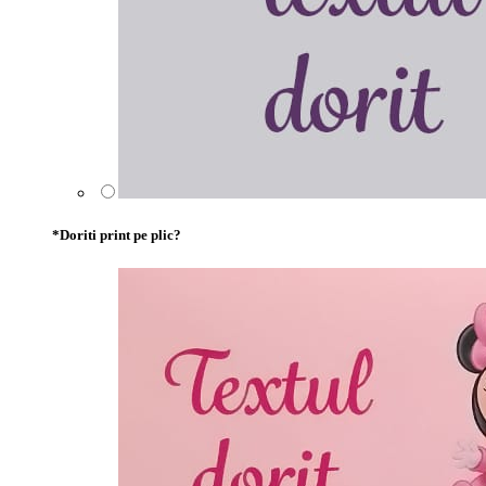
*
Doriti print pe plic?