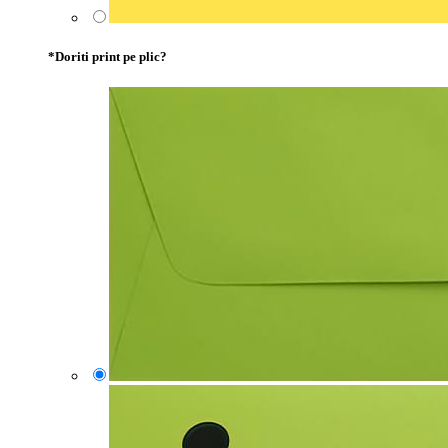
*
Doriti print pe plic?