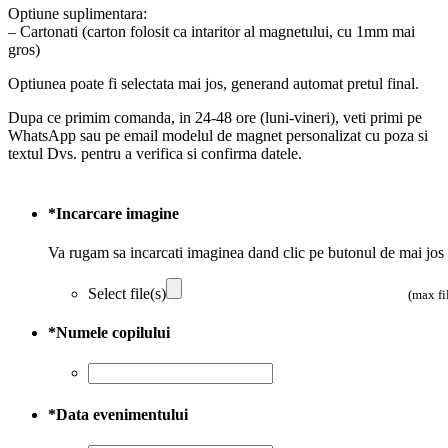
Optiune suplimentara:
– Cartonati (carton folosit ca intaritor al magnetului, cu 1mm mai
gros)
Optiunea poate fi selectata mai jos, generand automat pretul final.
Dupa ce primim comanda, in 24-48 ore (luni-vineri), veti primi pe
WhatsApp sau pe email modelul de magnet personalizat cu poza si
textul Dvs. pentru a verifica si confirma datele.
*
Incarcare imagine
Va rugam sa incarcati imaginea dand clic pe butonul de mai jos
Select file(s)
(max fi
*
Numele copilului
*
Data evenimentului