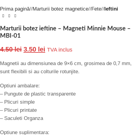
Prima pagină
/
Marturii botez magnetice
/
Fete
/
Ieftini
Marturii botez ieftine – Magneti Minnie Mouse –
MBI-01
4.50
lei
3.50
lei
TVA inclus
Magnetii au dimensiunea de 9×6 cm, grosimea de 0,7 mm,
sunt flexibili si au colturile rotunjite.
Optiuni ambalare:
– Pungute de plastic transparente
– Plicuri simple
– Plicuri printate
– Saculeti Organza
Optiune suplimentara: