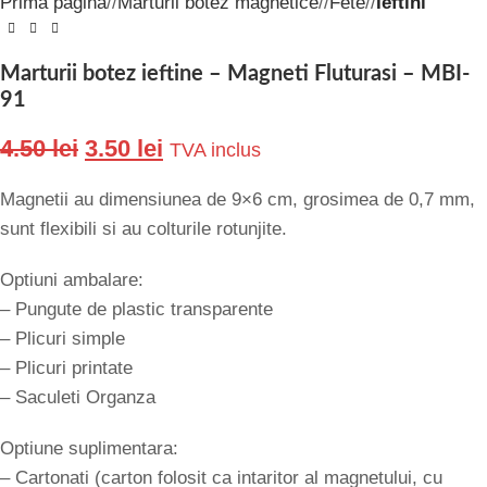
Prima pagină
/
Marturii botez magnetice
/
Fete
/
Ieftini
Marturii botez ieftine – Magneti Fluturasi – MBI-
91
4.50
lei
3.50
lei
TVA inclus
Magnetii au dimensiunea de 9×6 cm, grosimea de 0,7 mm,
sunt flexibili si au colturile rotunjite.
Optiuni ambalare:
– Pungute de plastic transparente
– Plicuri simple
– Plicuri printate
– Saculeti Organza
Optiune suplimentara:
– Cartonati (carton folosit ca intaritor al magnetului, cu