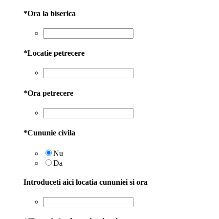
*
Ora la biserica
*
Locatie petrecere
*
Ora petrecere
*
Cununie civila
Nu
Da
Introduceti aici locatia cununiei si ora