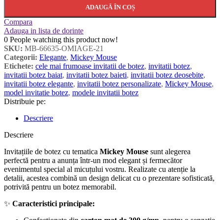
ADAUGĂ ÎN COȘ
Compara
Adauga in lista de dorinte
0
People watching this product now!
SKU:
MB-66635-OMIAGE-21
Categorii:
Elegante
,
Mickey Mouse
Etichete:
cele mai frumoase invitatii de botez
,
invitatii botez
,
invitatii botez baiat
,
invitatii botez baieti
,
invitatii botez deosebite
,
invitatii botez elegante
,
invitatii botez personalizate
,
Mickey Mouse
,
model invitatie botez
,
modele invitatii botez
Distribuie pe:
Descriere
Descriere
Invitațiile de botez cu tematica
Mickey Mouse
sunt alegerea
perfectă pentru a anunța într-un mod elegant și fermecător
evenimentul special al micuțului vostru. Realizate cu atenție la
detalii, acestea combină un design delicat cu o prezentare sofisticată,
potrivită pentru un botez memorabil.
✨
Caracteristici principale: