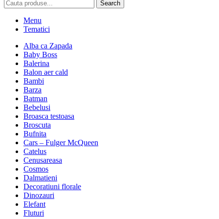
Search
Menu
Tematici
Alba ca Zapada
Baby Boss
Balerina
Balon aer cald
Bambi
Barza
Batman
Bebelusi
Broasca testoasa
Broscuta
Bufnita
Cars – Fulger McQueen
Catelus
Cenusareasa
Cosmos
Dalmatieni
Decoratiuni florale
Dinozauri
Elefant
Fluturi