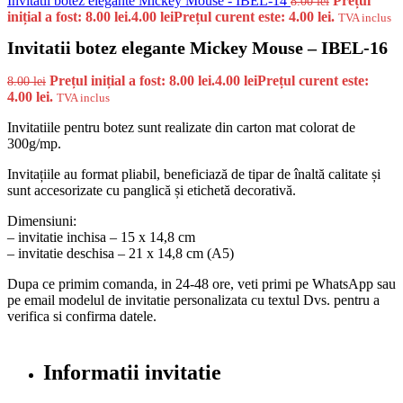
Invitatii botez elegante Mickey Mouse - IBEL-14
Prețul
8.00
lei
inițial a fost: 8.00 lei.
4.00
lei
Prețul curent este: 4.00 lei.
TVA inclus
Invitatii botez elegante Mickey Mouse – IBEL-16
Prețul inițial a fost: 8.00 lei.
4.00
lei
Prețul curent este:
8.00
lei
4.00 lei.
TVA inclus
Invitatiile pentru botez sunt realizate din carton mat colorat de
300g/mp.
Invitațiile au format pliabil, beneficiază de tipar de înaltă calitate și
sunt accesorizate cu panglică și etichetă decorativă.
Dimensiuni:
– invitatie inchisa – 15 x 14,8 cm
– invitatie deschisa – 21 x 14,8 cm (A5)
Dupa ce primim comanda, in 24-48 ore, veti primi pe WhatsApp sau
pe email modelul de invitatie personalizata cu textul Dvs. pentru a
verifica si confirma datele.
Informatii invitatie