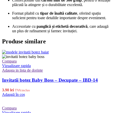
Confecționate din
carton mat de 300 g/mp
, pentru o senzație
plăcută la atingere și o durabilitate excelentă.
Format pliabil cu
tipar de înaltă calitate
, oferind spațiu
suficient pentru toate detaliile importante despre eveniment.
Accesoriate cu
panglică și etichetă decorativă
, care adaugă
un plus de rafinament și farmec invitației.
Produse similare
Compara
Vizualizare rapida
Adauga in lista de dorinte
Invitatii botez Baby Boss – Decupate – IBD-14
3.90
lei
TVA inclus
Adaugă în coș
Compara
Vizualizare rapida