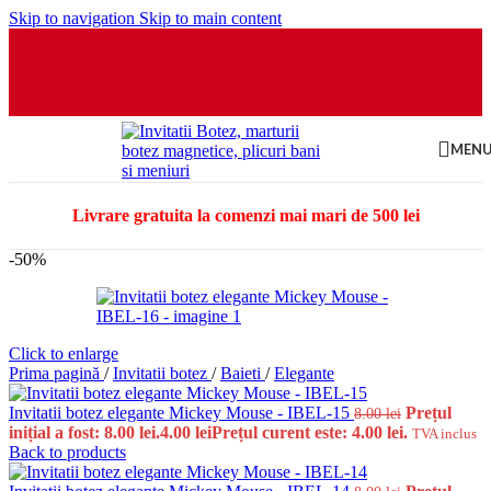
Skip to navigation
Skip to main content
MEN
Livrare gratuita la comenzi mai mari de 500 lei
-50%
Click to enlarge
Prima pagină
/
Invitatii botez
/
Baieti
/
Elegante
Invitatii botez elegante Mickey Mouse - IBEL-15
Prețul
8.00
lei
inițial a fost: 8.00 lei.
4.00
lei
Prețul curent este: 4.00 lei.
TVA inclus
Back to products