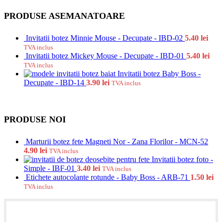
PRODUSE ASEMANATOARE
Invitatii botez Minnie Mouse - Decupate - IBD-02
5.40
lei
TVA inclus
Invitatii botez Mickey Mouse - Decupate - IBD-01
5.40
lei
TVA inclus
Invitatii botez Baby Boss -
Decupate - IBD-14
3.90
lei
TVA inclus
PRODUSE NOI
Marturii botez fete Magneti Nor - Zana Florilor - MCN-52
4.90
lei
TVA inclus
Invitatii botez foto -
Simple - IBF-01
3.40
lei
TVA inclus
Etichete autocolante rotunde - Baby Boss - ARB-71
1.50
lei
TVA inclus