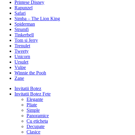
Printese Disney
Rapunzel
Safari
Simba – The Lion King
Spiderman
Strumfi
Tinkerbell
Tom si Jerry
Trenulet
Tweety
Unicorn
Ursulet
Vulpe
Winnie the Pooh
Zane
Invitatii Botez
Invitatii Botez Fete
Elegante
Pliate
Simple
Panoramice
Cu eticheta
Decupate
Clasice