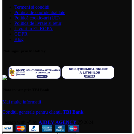
Termeni si conditii
Politica de confidentialitate
Politică cookie-uri (UE)
Politica de livrare si retur
Livrari in EUROPA
GDPR
Blog
Plati sigur prin MobilPay
Plata in rate prin TBI Bank
Mai multe informatii
Condiții generale pentru clienții
TBI Bank
Design with 💕 by
AIDEV AGENCY
2024.