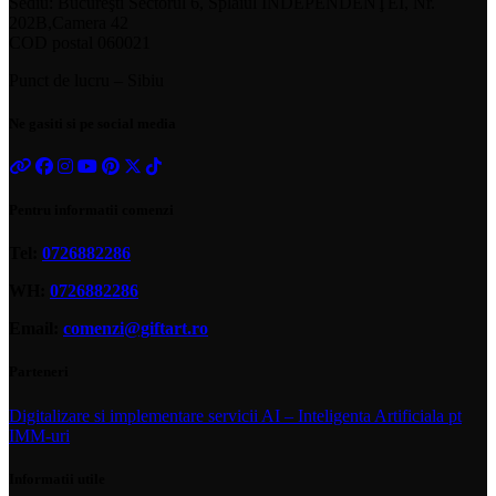
Sediu: Bucureşti Sectorul 6, Splaiul INDEPENDENŢEI, Nr.
202B,Camera 42
COD postal 060021
Punct de lucru – Sibiu
Ne gasiti si pe social media
Pentru informatii comenzi
Tel:
0726882286
WH:
0726882286
Email:
comenzi@giftart.ro
Parteneri
Digitalizare si implementare servicii AI – Inteligenta Artificiala pt
IMM-uri
Informatii utile