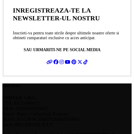
INREGISTREAZA-TE LA
NEWSLETTER-UL NOSTRU
Inscrieti-va pentru toate stirile despre ultimele noastre oferte si
obtineti cumparaturi exclusive cu acces anticipat.
SAU URMARITI-NE PE SOCIAL MEDIA
Date firma
OMIAGE S.R.L.
CUI
: RO53489111
REG
: J2026005350007
Banca: Banca Comerciala Romana
IBAN: RO12RNCB0857184869760001
Swift: RNCBROBUXXX