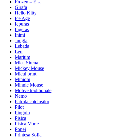
Frozen – Elsa
Girafa
Hello Kitty
Ice Age
Iepuras
Ingeras
Inimi
Jungla
Lebada
Leu
Maritim
Mica Sirena
Mickey Mouse
Micul print
Minioni
Minnie Mouse
Motive traditionale
Nemo
Patrula catelusilor
Pilot
Pinguin
Pisica
Pisica Marie
Ponei
Printesa Sofia