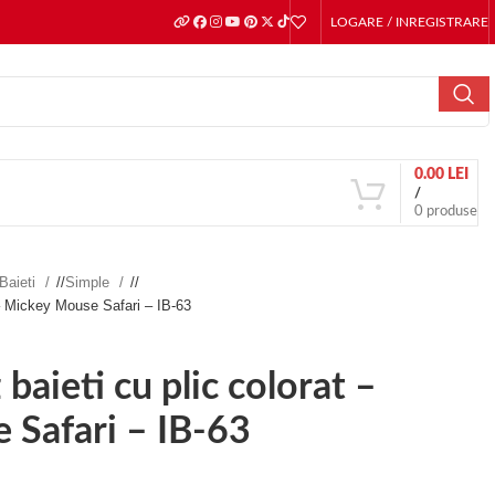
LOGARE / INREGISTRARE
0.00
LEI
/
0
produse
Baieti
/
Simple
/
t – Mickey Mouse Safari – IB-63
 baieti cu plic colorat –
 Safari – IB-63