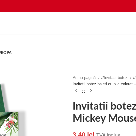
EUROPA
Prima pagină
/
Invitatii botez
/
Invitatii botez baieti cu plic colora
Invitatii botez
Mickey Mouse
3.40
lei
TVA inclus