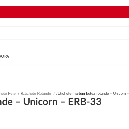
UROPA
chete Fete
/
Etichete Rotunde
/
Etichete marturii botez rotunde – Unicorn
unde – Unicorn – ERB-33