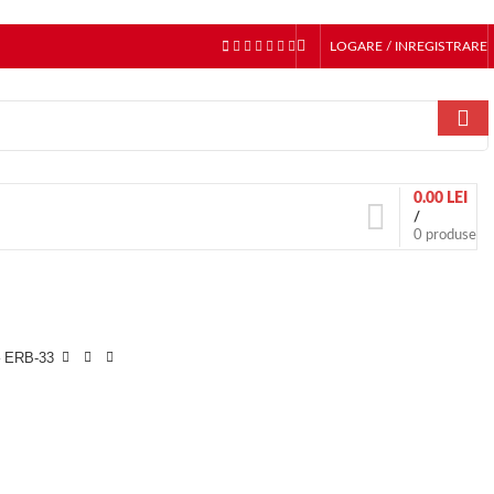
LOGARE / INREGISTRARE
0.00
LEI
/
0
produse
 – ERB-33