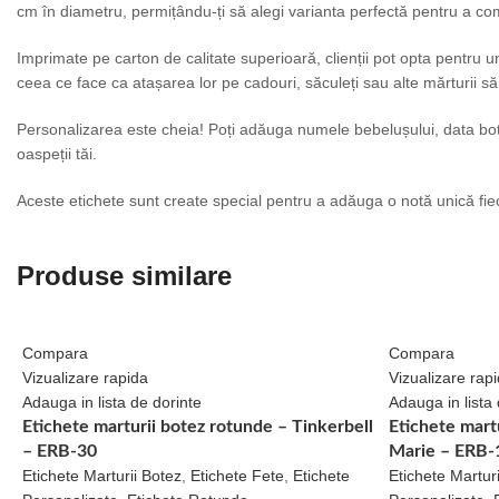
cm în diametru, permițându-ți să alegi varianta perfectă pentru a co
Imprimate pe carton de calitate superioară, clienții pot opta pentru un 
ceea ce face ca atașarea lor pe cadouri, săculeți sau alte mărturii să
Personalizarea este cheia! Poți adăuga numele bebelușului, data botez
oaspeții tăi.
Aceste etichete sunt create special pentru a adăuga o notă unică fiec
Produse similare
Compara
Compara
Vizualizare rapida
Vizualizare rap
Adauga in lista de dorinte
Adauga in lista 
Etichete marturii botez rotunde – Tinkerbell
Etichete martu
– ERB-30
Marie – ERB-
Etichete Marturii Botez
,
Etichete Fete
,
Etichete
Etichete Marturi