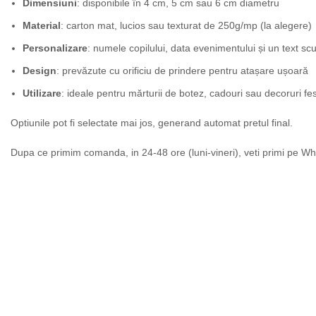
Dimensiuni
: disponibile în 4 cm, 5 cm sau 6 cm diametru
Material
: carton mat, lucios sau texturat de 250g/mp (la alegere)
Personalizare
: numele copilului, data evenimentului și un text scu
Design
: prevăzute cu orificiu de prindere pentru atașare ușoară
Utilizare
: ideale pentru mărturii de botez, cadouri sau decoruri fes
Optiunile pot fi selectate mai jos, generand automat pretul final.
Dupa ce primim comanda, in 24-48 ore (luni-vineri), veti primi pe Wh