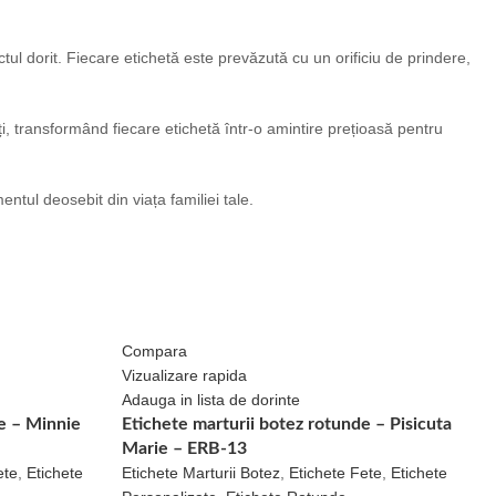
ctul dorit. Fiecare etichetă este prevăzută cu un orificiu de prindere,
i, transformând fiecare etichetă într-o amintire prețioasă pentru
tul deosebit din viața familiei tale.
Compara
Vizualizare rapida
Adauga in lista de dorinte
e – Minnie
Etichete marturii botez rotunde – Pisicuta
Marie – ERB-13
ete
,
Etichete
Etichete Marturii Botez
,
Etichete Fete
,
Etichete