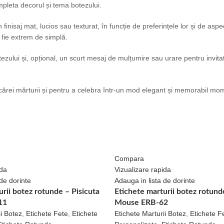
mpleta decorul și tema botezului.
finisaj mat, lucios sau texturat, în funcție de preferințele lor și de aspe
 fie extrem de simplă.
ului și, opțional, un scurt mesaj de mulțumire sau urare pentru invitaț
ărei mărturii și pentru a celebra într-un mod elegant și memorabil momen
Compara
ida
Vizualizare rapida
de dorinte
Adauga in lista de dorinte
rii botez rotunde – Pisicuta
Etichete marturii botez rotund
11
Mouse ERB-62
i Botez
,
Etichete Fete
,
Etichete
Etichete Marturii Botez
,
Etichete F