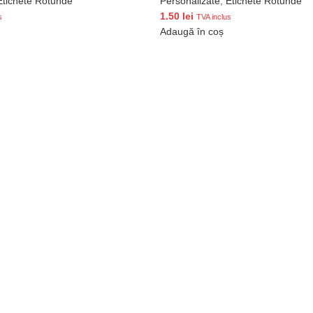
Etichete Rotunde
Personalizate
,
Etichete Rotunde
1.50
lei
s
TVA inclus
Adaugă în coș