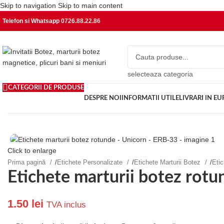
Skip to navigation
Skip to main content
Telefon si Whatsapp
0726.88.22.86
selecteaza categoria
CATEGORII DE PRODUSE
DESPRE NOI
INFORMATII UTILE
LIVRARI IN E
Click to enlarge
Prima pagină
/
Etichete Personalizate
/
Etichete Marturii Botez
/
Eti
Etichete marturii botez rot
1.50
lei
TVA inclus