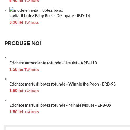
5.40
lei
TVA inclus
Invitatii botez Baby Boss - Decupate - IBD-14
3.90
lei
TVA inclus
PRODUSE NOI
Etichete autocolante rotunde - Ursulet - ARB-113
1.50
lei
TVA inclus
Etichete marturii botez rotunde - Winnie the Pooh - ERB-95
1.50
lei
TVA inclus
Etichete marturii botez rotunde - Minnie Mouse - ERB-09
1.50
lei
TVA inclus