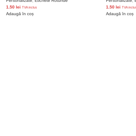
Personalizate
,
Etichete Rotunde
Personalizate
,
1.50
lei
1.50
lei
TVA inclus
TVA inclu
Adaugă în coș
Adaugă în coș