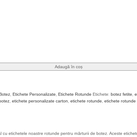
Adaugă în coș
 Botez
,
Etichete Personalizate
,
Etichete Rotunde
Etichete:
botez fetite
,
e
botez
,
etichete personalizate carton
,
etichete rotunde
,
etichete rotunde
 cu etichetele noastre rotunde pentru mărturii de botez. Aceste etichet