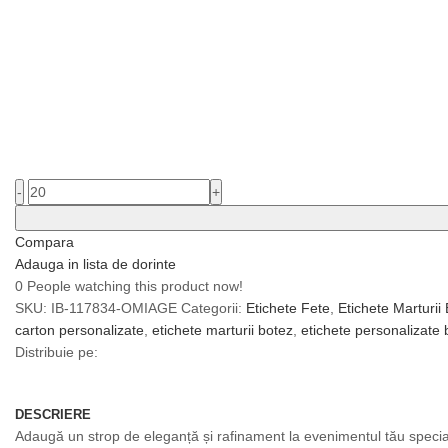
-
+
Compara
Adauga in lista de dorinte
0
People watching this product now!
SKU:
IB-117834-OMIAGE
Categorii:
Etichete Fete
,
Etichete Marturii
carton personalizate
,
etichete marturii botez
,
etichete personalizate 
Distribuie pe:
DESCRIERE
Adaugă un strop de eleganță și rafinament la evenimentul tău special