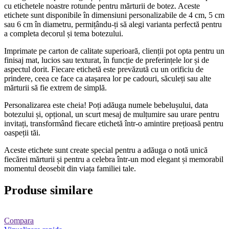
cu etichetele noastre rotunde pentru mărturii de botez. Aceste
etichete sunt disponibile în dimensiuni personalizabile de 4 cm, 5 cm
sau 6 cm în diametru, permițându-ți să alegi varianta perfectă pentru
a completa decorul și tema botezului.
Imprimate pe carton de calitate superioară, clienții pot opta pentru un
finisaj mat, lucios sau texturat, în funcție de preferințele lor și de
aspectul dorit. Fiecare etichetă este prevăzută cu un orificiu de
prindere, ceea ce face ca atașarea lor pe cadouri, săculeți sau alte
mărturii să fie extrem de simplă.
Personalizarea este cheia! Poți adăuga numele bebelușului, data
botezului și, opțional, un scurt mesaj de mulțumire sau urare pentru
invitați, transformând fiecare etichetă într-o amintire prețioasă pentru
oaspeții tăi.
Aceste etichete sunt create special pentru a adăuga o notă unică
fiecărei mărturii și pentru a celebra într-un mod elegant și memorabil
momentul deosebit din viața familiei tale.
Produse similare
Compara