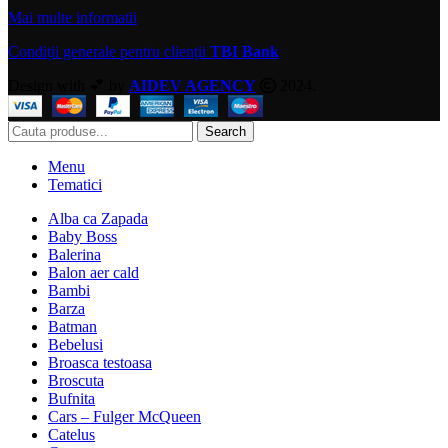
Mai multe informatii
Condiții generale pentru clienții
TBI Bank
Design with 💕 by
AIDEV AGENCY
2024.
Search
Menu
Tematici
Alba ca Zapada
Baby Boss
Balerina
Balon aer cald
Bambi
Barza
Batman
Bebelusi
Broasca testoasa
Broscuta
Bufnita
Cars – Fulger McQueen
Catelus