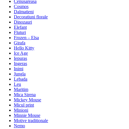
Cenusareasa
Cosmos
Dalmatieni
Decoratiuni florale
Dinozauri
Elefant
Fluturi
Frozen – Elsa
Girafa
Hello Kitty
Ice Age
Iepuras
Ingeras
Inimi
Jungla
Lebada
Leu
Maritim
Mica Sirena
Mickey Mouse
Micul print
Minioni
Minnie Mouse
Motive traditionale
Nemo