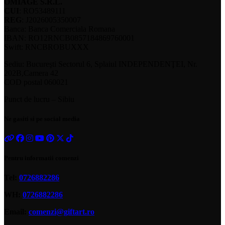
OMIAGE S.R.L.
CUI
: RO53489111
REG
: J2026005350007
Banca: Banca Comerciala Romana
IBAN: RO12RNCB0857184869760001
Swift: RNCBROBUXXX
Sediu: Bucureşti Sectorul 6, Splaiul INDEPENDENŢEI, Nr.
202B,Camera 42
COD postal 060021
Punct de lucru – Sibiu
Ne gasiti si pe social media
Pentru informatii comenzi
Tel:
0726882286
WH:
0726882286
Email:
comenzi@giftart.ro