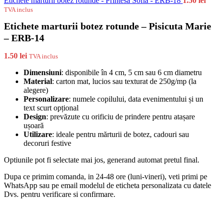
Etichete marturii botez rotunde - Printesa Sofia - ERB-18
1.50
lei
TVA inclus
Etichete marturii botez rotunde – Pisicuta Marie
– ERB-14
1.50
lei
TVA inclus
Dimensiuni
: disponibile în 4 cm, 5 cm sau 6 cm diametru
Material
: carton mat, lucios sau texturat de 250g/mp (la
alegere)
Personalizare
: numele copilului, data evenimentului și un
text scurt opțional
Design
: prevăzute cu orificiu de prindere pentru atașare
ușoară
Utilizare
: ideale pentru mărturii de botez, cadouri sau
decoruri festive
Optiunile pot fi selectate mai jos, generand automat pretul final.
Dupa ce primim comanda, in 24-48 ore (luni-vineri), veti primi pe
WhatsApp sau pe email modelul de eticheta personalizata cu datele
Dvs. pentru verificare si confirmare.