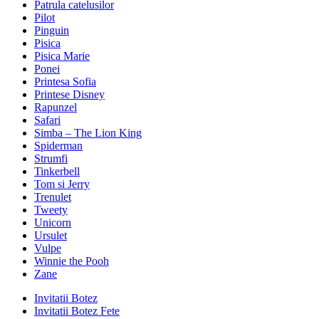
Patrula catelusilor
Pilot
Pinguin
Pisica
Pisica Marie
Ponei
Printesa Sofia
Printese Disney
Rapunzel
Safari
Simba – The Lion King
Spiderman
Strumfi
Tinkerbell
Tom si Jerry
Trenulet
Tweety
Unicorn
Ursulet
Vulpe
Winnie the Pooh
Zane
Invitatii Botez
Invitatii Botez Fete