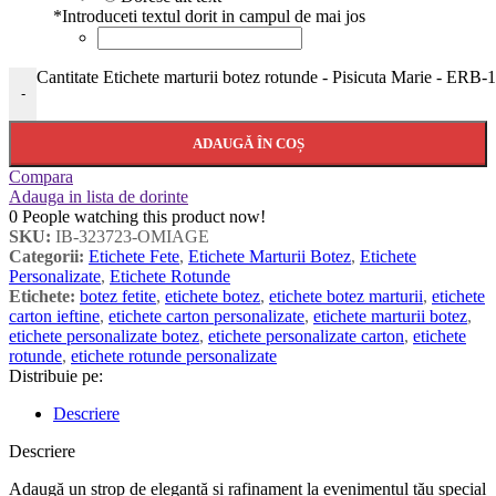
*
Introduceti textul dorit in campul de mai jos
Cantitate Etichete marturii botez rotunde - Pisicuta Marie - ERB-
-
ADAUGĂ ÎN COȘ
Compara
Adauga in lista de dorinte
0
People watching this product now!
SKU:
IB-323723-OMIAGE
Categorii:
Etichete Fete
,
Etichete Marturii Botez
,
Etichete
Personalizate
,
Etichete Rotunde
Etichete:
botez fetite
,
etichete botez
,
etichete botez marturii
,
etichete
carton ieftine
,
etichete carton personalizate
,
etichete marturii botez
,
etichete personalizate botez
,
etichete personalizate carton
,
etichete
rotunde
,
etichete rotunde personalizate
Distribuie pe:
Descriere
Descriere
Adaugă un strop de eleganță și rafinament la evenimentul tău special