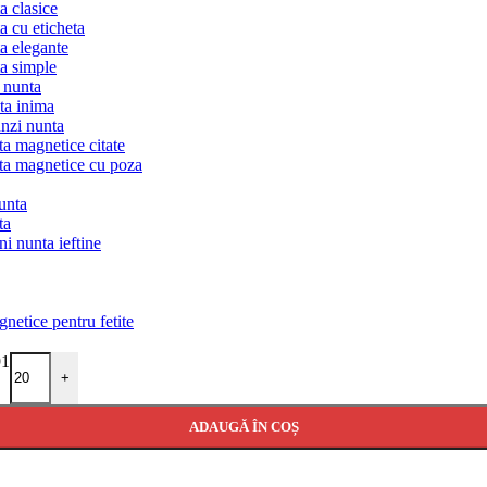
ta clasice
ta cu eticheta
ta elegante
ta simple
 nunta
ta inima
nzi nunta
ta magnetice citate
ta magnetice cu poza
unta
ta
ni nunta ieftine
netice pentru fetite
91
+
ADAUGĂ ÎN COȘ