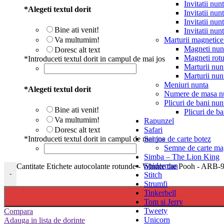
Invitatii nun
*
Alegeti textul dorit
Invitatii nun
Invitatii nun
Bine ati venit!
Invitatii nun
Marturii magnetice
Va multumim!
Magneti nun
Doresc alt text
Magneti rotu
*
Introduceti textul dorit in campul de mai jos
Marturii nun
Marturii nun
Meniuri nunta
*
Alegeti textul dorit
Numere de masa n
Plicuri de bani nun
Bine ati venit!
Plicuri de ba
Va multumim!
Rapunzel
Safari
Doresc alt text
Semne de carte botez
*
Introduceti textul dorit in campul de mai jos
Semne de carte mag
Simba – The Lion King
Spiderman
Cantitate Etichete autocolante rotunde - Winnie the Pooh - ARB-
-
Stitch
Strumfi
Tinkerbell
Tom si Jerry
Tweety
Compara
Unicorn
Adauga in lista de dorinte