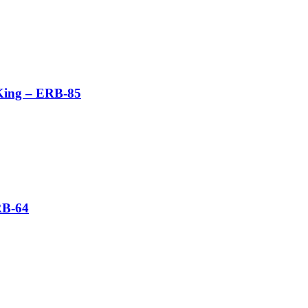
 King – ERB-85
RB-64