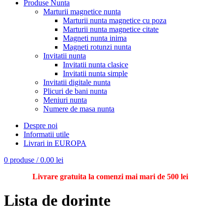
Produse Nunta
Marturii magnetice nunta
Marturii nunta magnetice cu poza
Marturii nunta magnetice citate
Magneti nunta inima
Magneti rotunzi nunta
Invitatii nunta
Invitatii nunta clasice
Invitatii nunta simple
Invitatii digitale nunta
Plicuri de bani nunta
Meniuri nunta
Numere de masa nunta
Despre noi
Informatii utile
Livrari in EUROPA
0
produse
/
0.00
lei
Livrare gratuita la comenzi mai mari de 500 lei
Lista de dorinte