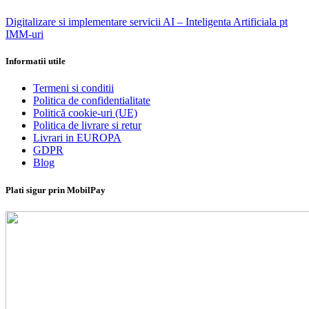
Digitalizare si implementare servicii AI – Inteligenta Artificiala pt
IMM-uri
Informatii utile
Termeni si conditii
Politica de confidentialitate
Politică cookie-uri (UE)
Politica de livrare si retur
Livrari in EUROPA
GDPR
Blog
Plati sigur prin MobilPay