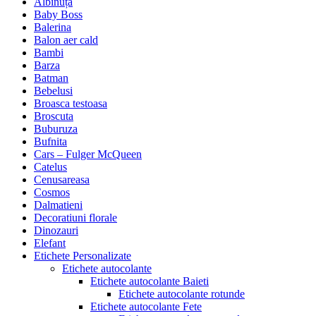
Albinuța
Baby Boss
Balerina
Balon aer cald
Bambi
Barza
Batman
Bebelusi
Broasca testoasa
Broscuta
Buburuza
Bufnita
Cars – Fulger McQueen
Catelus
Cenusareasa
Cosmos
Dalmatieni
Decoratiuni florale
Dinozauri
Elefant
Etichete Personalizate
Etichete autocolante
Etichete autocolante Baieti
Etichete autocolante rotunde
Etichete autocolante Fete