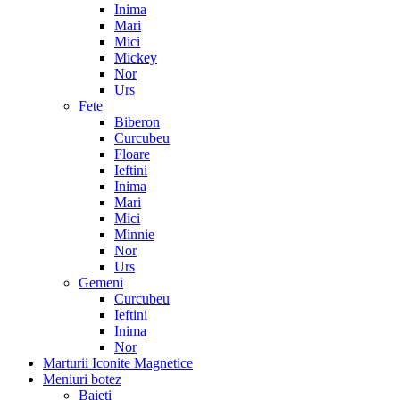
Inima
Mari
Mici
Mickey
Nor
Urs
Fete
Biberon
Curcubeu
Floare
Ieftini
Inima
Mari
Mici
Minnie
Nor
Urs
Gemeni
Curcubeu
Ieftini
Inima
Nor
Marturii Iconite Magnetice
Meniuri botez
Baieti