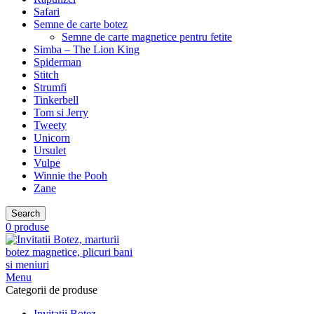
Safari
Semne de carte botez
Semne de carte magnetice pentru fetite
Simba – The Lion King
Spiderman
Stitch
Strumfi
Tinkerbell
Tom si Jerry
Tweety
Unicorn
Ursulet
Vulpe
Winnie the Pooh
Zane
Search
0
produse
Menu
Categorii de produse
Invitatii Botez