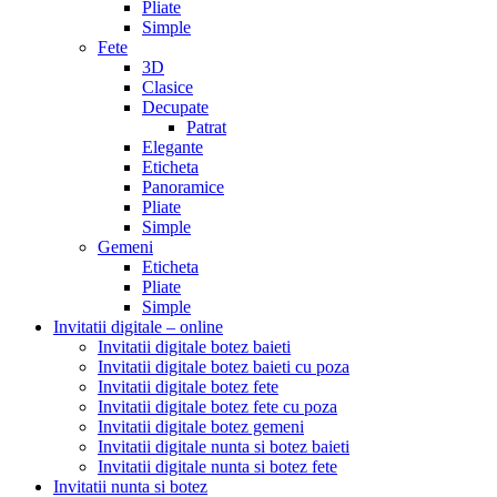
Pliate
Simple
Fete
3D
Clasice
Decupate
Patrat
Elegante
Eticheta
Panoramice
Pliate
Simple
Gemeni
Eticheta
Pliate
Simple
Invitatii digitale – online
Invitatii digitale botez baieti
Invitatii digitale botez baieti cu poza
Invitatii digitale botez fete
Invitatii digitale botez fete cu poza
Invitatii digitale botez gemeni
Invitatii digitale nunta si botez baieti
Invitatii digitale nunta si botez fete
Invitatii nunta si botez