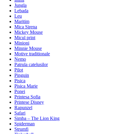
Jungla
Lebada
Leu
Maritim
Mica Sirena
Mickey Mouse
Micul print
Minioni
Minnie Mouse
Motive traditionale
Nemo
Patrula catelusilor
Pilot
Pinguin
Pisica
Pisica Marie
Ponei
Printesa Sofia
Printese Disney
Rapunzel
Safari
Simba – The Lion King
Spiderman
Strumfi