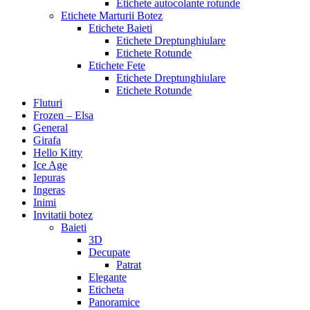
Etichete autocolante rotunde
Etichete Marturii Botez
Etichete Baieti
Etichete Dreptunghiulare
Etichete Rotunde
Etichete Fete
Etichete Dreptunghiulare
Etichete Rotunde
Fluturi
Frozen – Elsa
General
Girafa
Hello Kitty
Ice Age
Iepuras
Ingeras
Inimi
Invitatii botez
Baieti
3D
Decupate
Patrat
Elegante
Eticheta
Panoramice