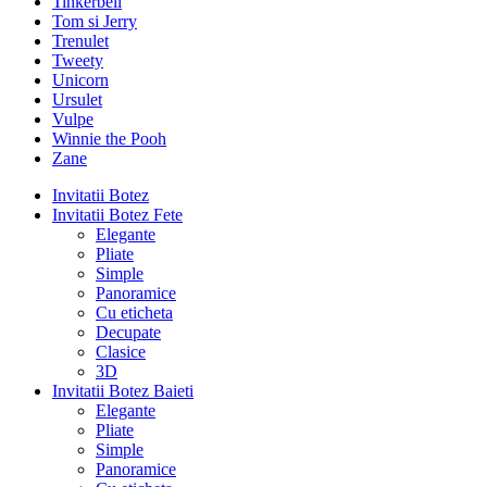
Tinkerbell
Tom si Jerry
Trenulet
Tweety
Unicorn
Ursulet
Vulpe
Winnie the Pooh
Zane
Invitatii Botez
Invitatii Botez Fete
Elegante
Pliate
Simple
Panoramice
Cu eticheta
Decupate
Clasice
3D
Invitatii Botez Baieti
Elegante
Pliate
Simple
Panoramice