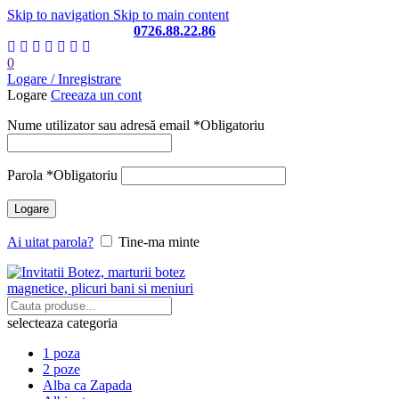
Skip to navigation
Skip to main content
Telefon si Whatsapp
0726.88.22.86
0
Logare / Inregistrare
Logare
Creeaza un cont
Nume utilizator sau adresă email
*
Obligatoriu
Parola
*
Obligatoriu
Logare
Ai uitat parola?
Tine-ma minte
selecteaza categoria
1 poza
2 poze
Alba ca Zapada