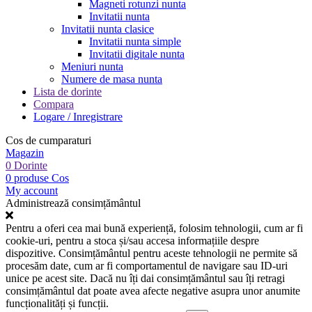
Magneti rotunzi nunta
Invitatii nunta
Invitatii nunta clasice
Invitatii nunta simple
Invitatii digitale nunta
Meniuri nunta
Numere de masa nunta
Lista de dorinte
Compara
Logare / Inregistrare
Cos de cumparaturi
Magazin
0
Dorinte
0
produse
Cos
My account
Administrează consimțământul
Pentru a oferi cea mai bună experiență, folosim tehnologii, cum ar fi
cookie-uri, pentru a stoca și/sau accesa informațiile despre
dispozitive. Consimțământul pentru aceste tehnologii ne permite să
procesăm date, cum ar fi comportamentul de navigare sau ID-uri
unice pe acest site. Dacă nu îți dai consimțământul sau îți retragi
consimțământul dat poate avea afecte negative asupra unor anumite
funcționalități și funcții.