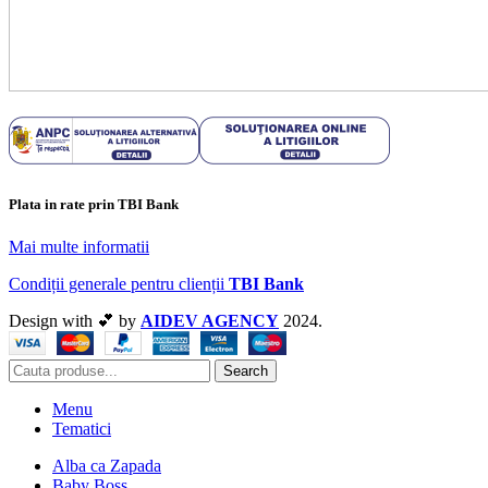
Plata in rate prin TBI Bank
Mai multe informatii
Condiții generale pentru clienții
TBI Bank
Design with 💕 by
AIDEV AGENCY
2024.
Search
Menu
Tematici
Alba ca Zapada
Baby Boss