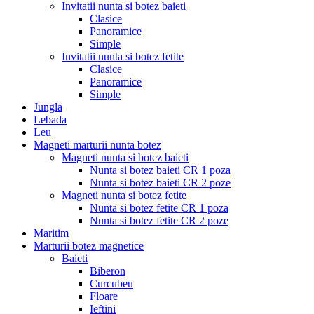
Invitatii nunta si botez baieti
Clasice
Panoramice
Simple
Invitatii nunta si botez fetite
Clasice
Panoramice
Simple
Jungla
Lebada
Leu
Magneti marturii nunta botez
Magneti nunta si botez baieti
Nunta si botez baieti CR 1 poza
Nunta si botez baieti CR 2 poze
Magneti nunta si botez fetite
Nunta si botez fetite CR 1 poza
Nunta si botez fetite CR 2 poze
Maritim
Marturii botez magnetice
Baieti
Biberon
Curcubeu
Floare
Ieftini