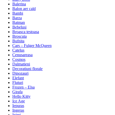
Balerina
Balon aer cald
Bambi
Barza
Batman
Bebelusi
Broasca testoasa
Broscuta
Bufnita
Cars – Fulger McQueen
Catelus
Cenusareasa
Cosmos
Dalmatieni
Decoratiuni florale
Dinozauri
Elefant
Fluturi
Frozen – Elsa
Girafa
Hello Kitty
Ice Age
Iepuras
Ingeras
Inimi