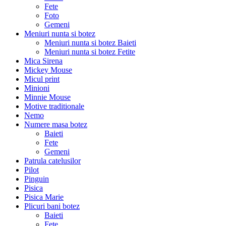
Fete
Foto
Gemeni
Meniuri nunta si botez
Meniuri nunta si botez Baieti
Meniuri nunta si botez Fetite
Mica Sirena
Mickey Mouse
Micul print
Minioni
Minnie Mouse
Motive traditionale
Nemo
Numere masa botez
Baieti
Fete
Gemeni
Patrula catelusilor
Pilot
Pinguin
Pisica
Pisica Marie
Plicuri bani botez
Baieti
Fete