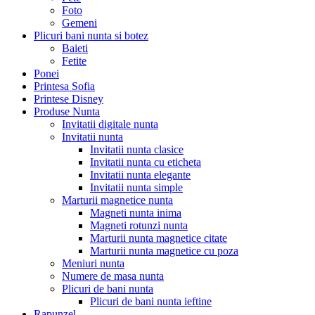
Foto
Gemeni
Plicuri bani nunta si botez
Baieti
Fetite
Ponei
Printesa Sofia
Printese Disney
Produse Nunta
Invitatii digitale nunta
Invitatii nunta
Invitatii nunta clasice
Invitatii nunta cu eticheta
Invitatii nunta elegante
Invitatii nunta simple
Marturii magnetice nunta
Magneti nunta inima
Magneti rotunzi nunta
Marturii nunta magnetice citate
Marturii nunta magnetice cu poza
Meniuri nunta
Numere de masa nunta
Plicuri de bani nunta
Plicuri de bani nunta ieftine
Rapunzel