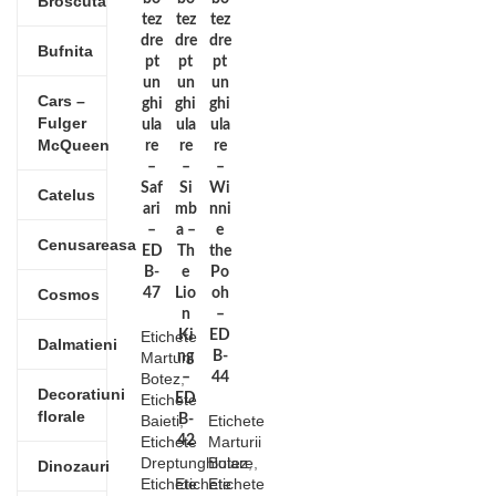
Broscuta
tez
tez
tez
dre
dre
dre
Bufnita
pt
pt
pt
un
un
un
Cars –
ghi
ghi
ghi
Fulger
ula
ula
ula
McQueen
re
re
re
–
–
–
Saf
Si
Wi
Catelus
ari
mb
nni
–
a –
e
Cenusareasa
ED
Th
the
B-
e
Po
Cosmos
47
Lio
oh
n
–
Etichete
Ki
ED
Dalmatieni
Marturii
ng
B-
Botez
,
–
44
Decoratiuni
Etichete
ED
florale
Baieti
B-
,
Etichete
Etichete
42
Marturii
Dreptunghiulare
Botez
,
,
Dinozauri
Etichete
Etichete
Etichete