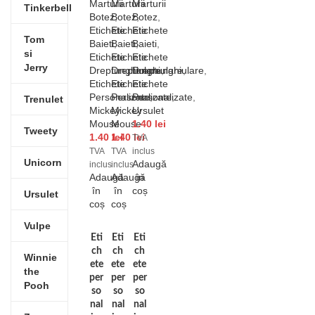
Marturii
Marturii
Marturii
Tinkerbell
Botez
Botez
,
Botez
,
,
Etichete
Etichete
Etichete
Tom
Baieti
Baieti
,
Baieti
,
,
si
Etichete
Etichete
Etichete
Jerry
Dreptunghiulare
Dreptunghiulare
Dreptunghiulare
,
,
,
Etichete
Etichete
Etichete
Personalizate
Personalizate
Personalizate
,
,
,
Trenulet
Mickey
Mickey
Ursulet
Mouse
Mouse
1.40
lei
Tweety
1.40
1.40
lei
lei
TVA
TVA
TVA
inclus
Unicorn
Adaugă
inclus
inclus
Adaugă
Adaugă
în
în
în
coș
Ursulet
coș
coș
Vulpe
Eti
Eti
Eti
ch
ch
ch
Winnie
ete
ete
ete
the
per
per
per
Pooh
so
so
so
nal
nal
nal