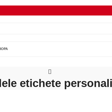
UROPA
le etichete personal