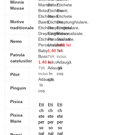
Minnie
Marturii
Botez
Etichete
,
Mouse
Botez
Etichete
,
Baieti
,
Etichete
Baieti
Etichete
,
Motive
Baieti
Etichete
,
Dreptunghiulare
,
traditionale
Etichete
Dreptunghiulare
Etichete
,
Dreptunghiulare
Etichete
Personalizate
,
,
Etichete
Personalizate
Strumfi
,
Nemo
Personalizate
Ursulet
1.40
,
lei
Baby
1.40
lei
TVA
Patrula
Boss
TVA
inclus
catelusilor
1.40
lei
Adaugă
inclus
Adaugă
în
TVA
în
coș
inclus
Pilot
Adaugă
coș
în
Pinguin
coș
Pisica
Eti
Eti
Eti
ch
ch
ch
Pisica
ete
ete
ete
Marie
per
per
per
so
so
so
nal
nal
nal
Ponei