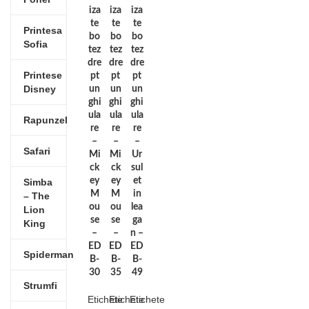
iza
iza
iza
te
te
te
Printesa
bo
bo
bo
Sofia
tez
tez
tez
dre
dre
dre
Printese
pt
pt
pt
Disney
un
un
un
ghi
ghi
ghi
ula
ula
ula
Rapunzel
re
re
re
–
–
–
Safari
Mi
Mi
Ur
ck
ck
sul
ey
ey
et
Simba
M
M
in
– The
ou
ou
lea
Lion
se
se
ga
King
–
–
n –
ED
ED
ED
Spiderman
B-
B-
B-
30
35
49
Strumfi
Etichete
Etichete
Etichete