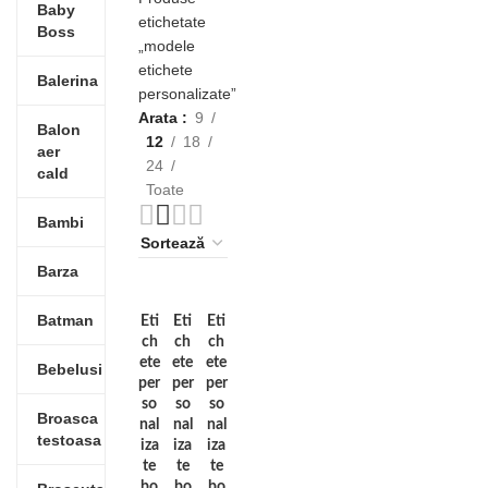
Baby
etichetate
Boss
„modele
etichete
Balerina
personalizate”
Arata
9
Balon
12
18
aer
24
cald
Toate
Bambi
Barza
Batman
Eti
Eti
Eti
ch
ch
ch
ete
ete
ete
Bebelusi
per
per
per
so
so
so
Broasca
nal
nal
nal
testoasa
iza
iza
iza
te
te
te
bo
bo
bo