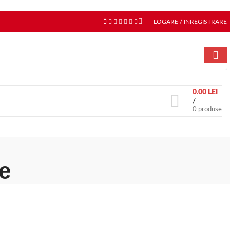
LOGARE / INREGISTRARE
0.00
LEI
/
0
produse
e