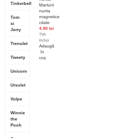
Tinkerbell
Marturii
nunta
magnetice
Tom
citate
si
4.90
lei
Jerry
TVA
inclus
Trenulet
Adaugă
în
Tweety
coș
Unicorn
Ursulet
Vulpe
Winnie
the
Pooh