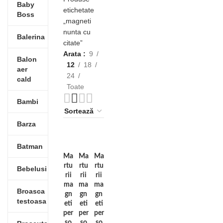
Baby
etichetate
Boss
„magneti
nunta cu
Balerina
citate”
Arata
9
Balon
12
18
aer
24
cald
Toate
Bambi
Barza
Batman
Ma
Ma
Ma
rtu
rtu
rtu
Bebelusi
rii
rii
rii
ma
ma
ma
Broasca
gn
gn
gn
testoasa
eti
eti
eti
per
per
per
so
so
so