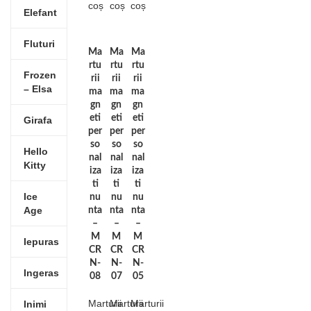
coș
coș
coș
Elefant
Fluturi
Ma
Ma
Ma
rtu
rtu
rtu
Frozen
rii
rii
rii
– Elsa
ma
ma
ma
gn
gn
gn
eti
eti
eti
Girafa
per
per
per
so
so
so
Hello
nal
nal
nal
Kitty
iza
iza
iza
ti
ti
ti
Ice
nu
nu
nu
Age
nta
nta
nta
–
–
–
M
M
M
Iepuras
CR
CR
CR
N-
N-
N-
Ingeras
08
07
05
Marturii
Marturii
Marturii
Inimi