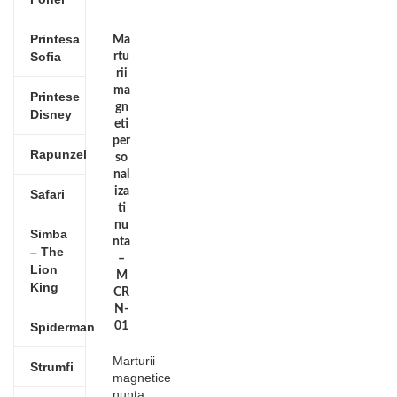
Printesa
Ma
Sofia
rtu
rii
ma
Printese
gn
Disney
eti
per
Rapunzel
so
nal
iza
Safari
ti
nu
Simba
nta
– The
–
Lion
M
King
CR
N-
Spiderman
01
Marturii
Strumfi
magnetice
nunta
,