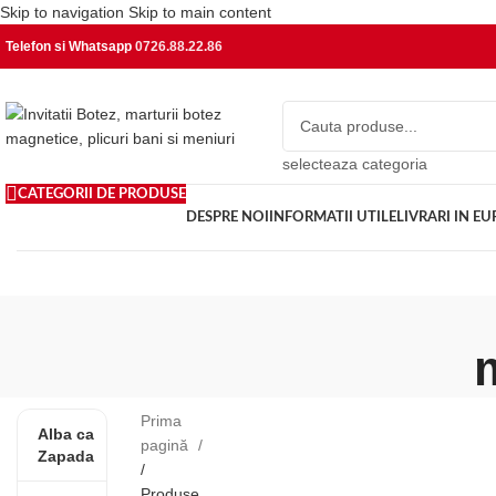
Skip to navigation
Skip to main content
Telefon si Whatsapp
0726.88.22.86
selecteaza categoria
CATEGORII DE PRODUSE
DESPRE NOI
INFORMATII UTILE
LIVRARI IN E
Prima
Alba ca
pagină
Zapada
/
Produse