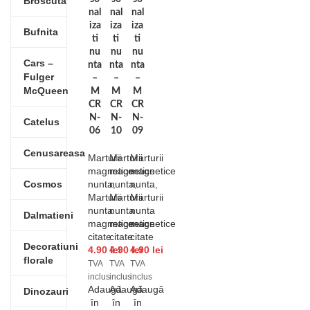
Broscuta
nal
nal
nal
iza
iza
iza
Bufnita
ti
ti
ti
nu
nu
nu
Cars –
nta
nta
nta
Fulger
–
–
–
McQueen
M
M
M
CR
CR
CR
N-
N-
N-
Catelus
06
10
09
Cenusareasa
Marturii
Marturii
Marturii
magnetice
magnetice
magnetice
Cosmos
nunta
nunta
,
nunta
,
,
Marturii
Marturii
Marturii
nunta
nunta
nunta
Dalmatieni
magnetice
magnetice
magnetice
citate
citate
citate
Decoratiuni
4.90
4.90
lei
4.90
lei
lei
florale
TVA
TVA
TVA
inclus
inclus
inclus
Adaugă
Adaugă
Adaugă
Dinozauri
în
în
în