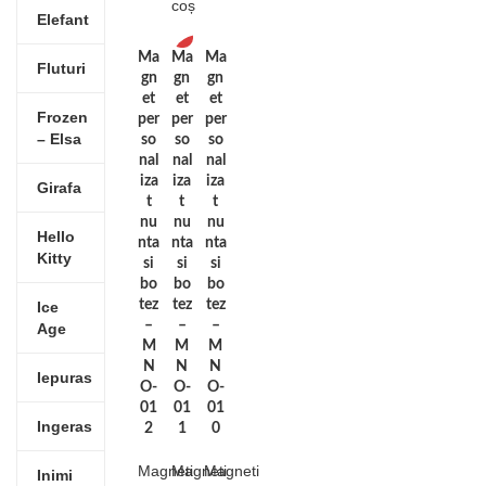
coș
Elefant
Ma
Ma
Ma
-10%
Fluturi
gn
gn
gn
et
et
et
Frozen
per
per
per
– Elsa
so
so
so
nal
nal
nal
iza
iza
iza
Girafa
t
t
t
nu
nu
nu
Hello
nta
nta
nta
Kitty
si
si
si
bo
bo
bo
tez
tez
tez
Ice
–
–
–
Age
M
M
M
N
N
N
Iepuras
O-
O-
O-
01
01
01
Ingeras
2
1
0
Magneti
Magneti
Magneti
Inimi