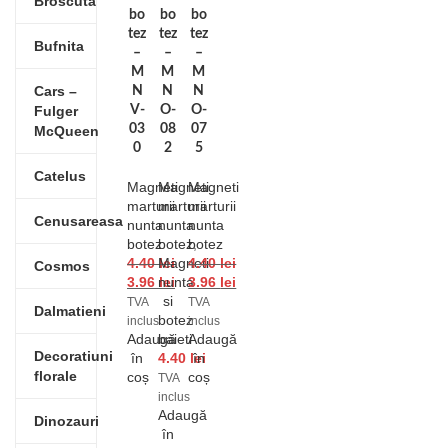
Broscuta
bo
bo
bo
tez
tez
tez
Bufnita
–
–
–
M
M
M
Cars –
N
N
N
Fulger
V-
O-
O-
03
08
07
McQueen
0
2
5
Catelus
Magneti
Magneti
Magneti
marturii
marturii
marturii
Cenusareasa
nunta
nunta
nunta
botez
botez
botez
,
4.40
Magneti
lei
4.40
lei
Cosmos
3.96
nunta
lei
3.96
lei
si
TVA
TVA
Dalmatieni
botez
inclus
inclus
Adaugă
baieti
Adaugă
Decoratiuni
în
4.40
lei
în
florale
coș
coș
TVA
inclus
Adaugă
Dinozauri
în