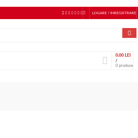
LOGARE / INREGISTRARE
0.00
LEI
/
0
produse