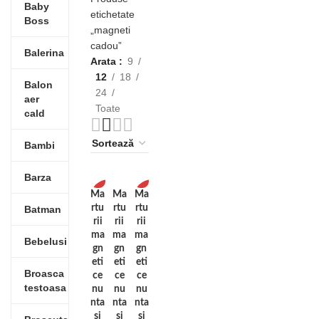
Baby
etichetate
Boss
„magneti
cadou”
Balerina
Arata
9
12
18
Balon
24
aer
Toate
cald
Bambi
Barza
Ma
Ma
Ma
-10%
-10%
rtu
rtu
rtu
Batman
rii
rii
rii
ma
ma
ma
Bebelusi
gn
gn
gn
eti
eti
eti
Broasca
ce
ce
ce
testoasa
nu
nu
nu
nta
nta
nta
si
si
si