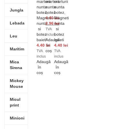
marturii
marturii
marturii
nunta
nunta
nunta
Jungla
botez
botez
,
botez
,
Magneti
4.40
Magneti
lei
Lebada
nunta
3.96
nunta
lei
si
si
TVA
botez
botez
inclus
Leu
baieti
Adaugă
baieti
4.40
lei
în
4.40
lei
Maritim
coș
TVA
TVA
inclus
inclus
Adaugă
Adaugă
Mica
în
în
Sirena
coș
coș
Mickey
Mouse
Micul
print
Minioni